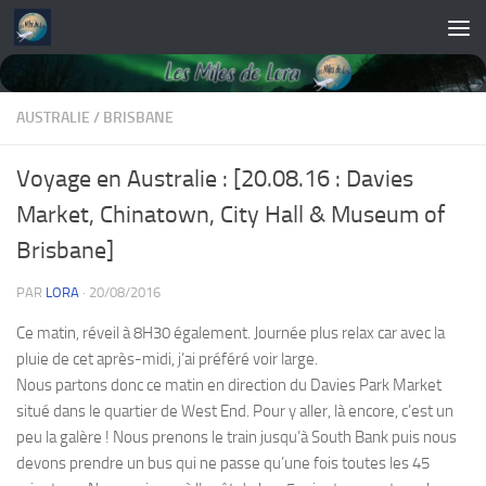
Skip to content
AUSTRALIE
/
BRISBANE
Voyage en Australie : [20.08.16 : Davies
Market, Chinatown, City Hall & Museum of
Brisbane]
PAR
LORA
·
20/08/2016
Ce matin, réveil à 8H30 également. Journée plus relax car avec la
pluie de cet après-midi, j’ai préféré voir large.
Nous partons donc ce matin en direction du Davies Park Market
situé dans le quartier de West End. Pour y aller, là encore, c’est un
peu la galère ! Nous prenons le train jusqu’à South Bank puis nous
devons prendre un bus qui ne passe qu’une fois toutes les 45