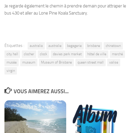
Je regarde également le chemin à prendre demain pour attraper le
bus 430 et aller au Lone Pine Koala Sanctuary.
Étiquettes :
australia
australie
bagagerie
brisbane
chinatown
city hall
clocher
clock
davies park market
hôtel de ville
marché
musée
museum
Museum of Brisbane
queen street mall
valise
virgin
VOUS AIMEREZ AUSSI...