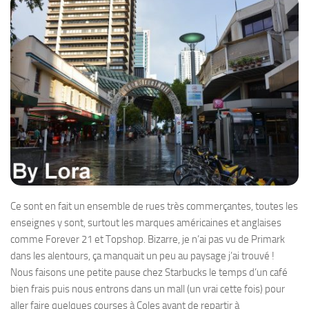
Ce sont en fait un ensemble de rues très commerçantes, toutes les
enseignes y sont, surtout les marques américaines et anglaises
comme Forever 21 et Topshop. Bizarre, je n’ai pas vu de Primark
dans les alentours, ça manquait un peu au paysage j’ai trouvé !
Nous faisons une petite pause chez Starbucks le temps d’un café
bien frais puis nous entrons dans un mall (un vrai cette fois) pour
aller faire quelques courses à Coles avant de repartir à