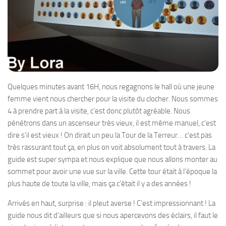
Quelques minutes avant 16H, nous regagnons le hall où une jeune
femme vient nous chercher pour la visite du clocher. Nous sommes
4 à prendre part à la visite, c’est donc plutôt agréable. Nous
pénétrons dans un ascenseur très vieux, il est même manuel, c’est
dire s’il est vieux ! On dirait un peu la Tour de la Terreur… c’est pas
très rassurant tout ça, en plus on voit absolument tout à travers. La
guide est super sympa et nous explique que nous allons monter au
sommet pour avoir une vue sur la ville. Cette tour était à l’époque la
plus haute de toute la ville, mais ça c’était il y a des années !
Arrivés en haut, surprise : il pleut averse ! C’est impressionnant ! La
guide nous dit d’ailleurs que si nous apercevons des éclairs, il faut le