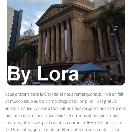
Nous entrons dans le City Hall et nous remarquons qu’il y a en fait
un musée situé au troisième étage et qu’en plus, il est gratuit.
Bonne surprise. Arrivés à l’accueil, on nous récupère nos sacs à dos
(ouf, mon dos respire à nouveau !) et on nous demande si nous
sommes intéressés par la visite du clocher à 16H, c’est une visite
de 15 minutes, qui est gratuite. Bien entendu on accepte ! Il est