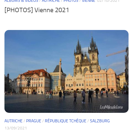
ALBUMS & VIDÉOS
/
AUTRICHE
/
PHOTOS
/
VIENNE
02/10/2021
[PHOTOS] Vienne 2021
AUTRICHE
/
PRAGUE
/
RÉPUBLIQUE TCHÈQUE
/
SALZBURG
13/09/2021