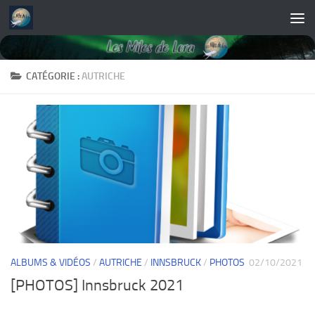
Skip to content
CATÉGORIE :
AUTRICHE
ALBUMS & VIDÉOS
/
AUTRICHE
/
INNSBRUCK
/
PHOTOS
02/10/2021
[PHOTOS] Innsbruck 2021