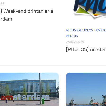
019
o] Week-end printanier à
erdam
ALBUMS & VIDÉOS
/
AMST
PHOTOS
25/04/2019
[PHOTOS] Amste