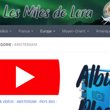
idéos
France
Europe
Moyen-Orient
Ameriqu
GORIE :
AMSTERDAM
& VIDÉOS
/
AMSTERDAM
/
PAYS-BAS
/