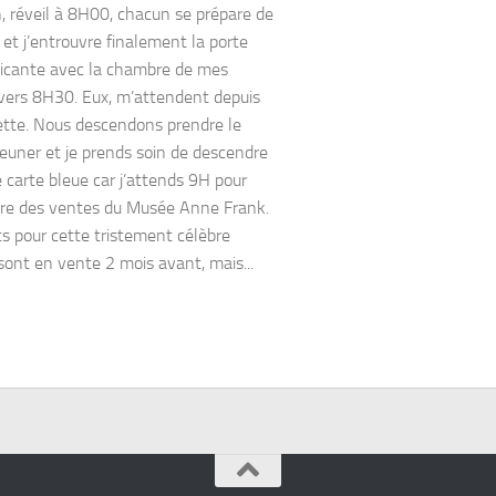
, réveil à 8H00, chacun se prépare de
 et j’entrouvre finalement la porte
cante avec la chambre de mes
vers 8H30. Eux, m’attendent depuis
rette. Nous descendons prendre le
jeuner et je prends soin de descendre
 carte bleue car j’attends 9H pour
ure des ventes du Musée Anne Frank.
ets pour cette tristement célèbre
sont en vente 2 mois avant, mais...