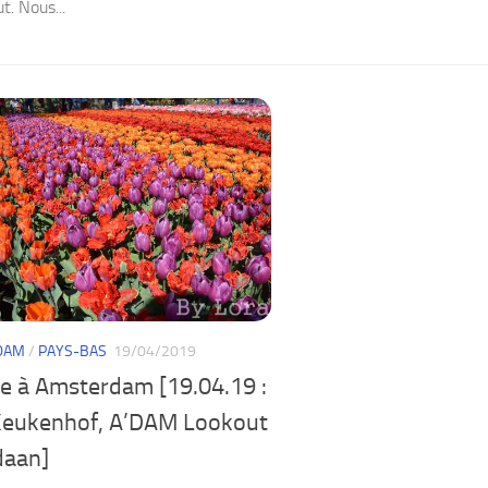
t. Nous...
DAM
/
PAYS-BAS
19/04/2019
e à Amsterdam [19.04.19 :
Keukenhof, A’DAM Lookout
daan]