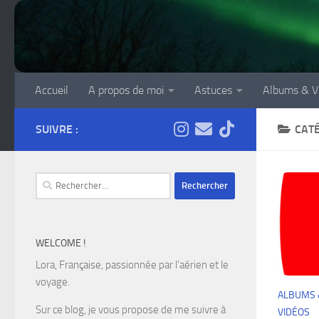
Skip to content
Accueil
A propos de moi
Astuces
Albums & V
SUIVRE :
CATÉ
Rechercher :
WELCOME !
Lora, Française, passionnée par l’aérien et le
voyage.
ALBUMS 
Sur ce blog, je vous propose de me suivre à
VIDÉOS