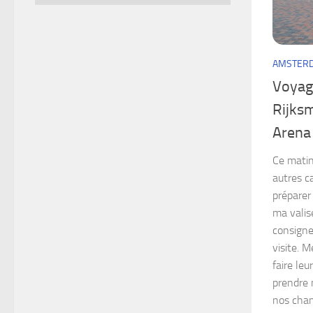
AMSTER
Voyag
Rijks
Arena
Ce matin
autres c
préparer
ma valis
consigne
visite. 
faire leu
prendre 
nos cham