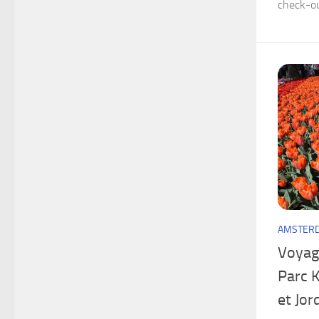
check-ou
AMSTER
Voyag
Parc 
et Jor