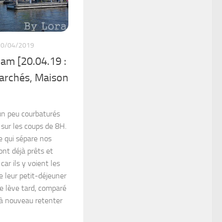
20/04/2019
am [20.04.19 :
archés, Maison
 un peu courbaturés
 sur les coups de 8H.
e qui sépare nos
nt déjà prêts et
ar ils y voient les
e leur petit-déjeuner
me lève tard, comparé
s à nouveau retenter