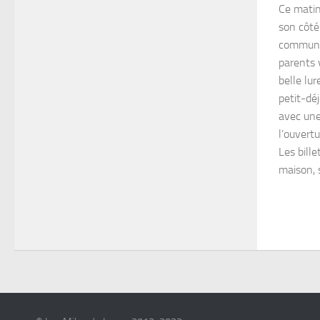
Ce matin
son côté
communi
parents 
belle lu
petit-dé
avec une
l’ouvert
Les bill
maison, 