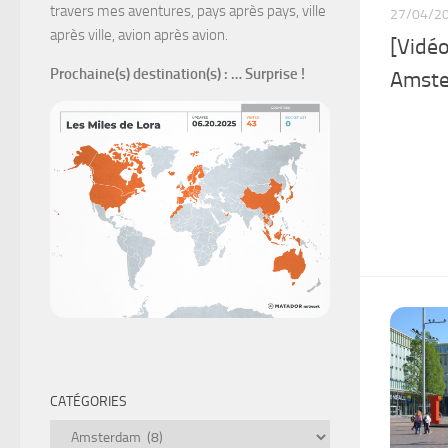
travers mes aventures, pays après pays, ville
27/04/2
après ville, avion après avion.
[Vidé
Prochaine(s) destination(s)
: … Surprise !
Amst
CATÉGORIES
Catégories