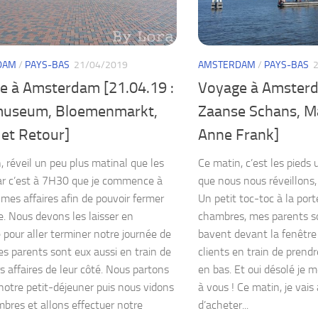
DAM
/
PAYS-BAS
21/04/2019
AMSTERDAM
/
PAYS-BAS
e à Amsterdam [21.04.19 :
Voyage à Amsterd
museum, Bloemenmarkt,
Zaanse Schans, M
 et Retour]
Anne Frank]
, réveil un peu plus matinal que les
Ce matin, c’est les pieds
ar c’est à 7H30 que je commence à
que nous nous réveillons,
 mes affaires afin de pouvoir fermer
Un petit toc-toc à la port
e. Nous devons les laisser en
chambres, mes parents so
 pour aller terminer notre journée de
bavent devant la fenêtre c
Mes parents sont eux aussi en train de
clients en train de prendr
rs affaires de leur côté. Nous partons
en bas. Et oui désolé je 
notre petit-déjeuner puis nous vidons
à vous ! Ce matin, je vai
bres et allons effectuer notre
d’acheter...