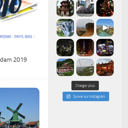
ERDAM
/
PAYS-BAS
/
rdam 2019
Charger plus
Suivre sur Instagram