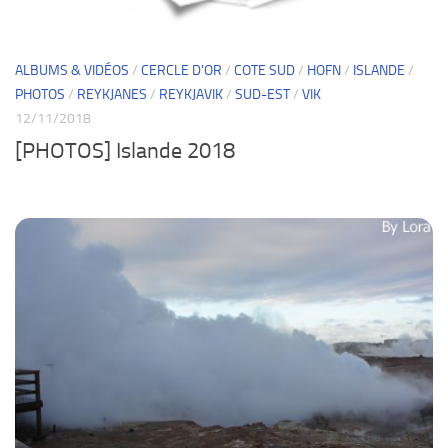
ALBUMS & VIDÉOS
/
CERCLE D'OR
/
COTE SUD
/
HOFN
/
ISLANDE
/
PHOTOS
/
REYKJANES
/
REYKJAVIK
/
SUD-EST
/
VIK
12/11/2018
[PHOTOS] Islande 2018