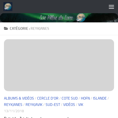
Skip to content
CATÉGORIE :
REYKJANES
ALBUMS & VIDÉOS
/
CERCLE D'OR
/
COTE SUD
/
HOFN
/
ISLANDE
/
REYKJANES
/
REYKJAVIK
/
SUD-EST
/
VIDÉOS
/
VIK
13/11/2018