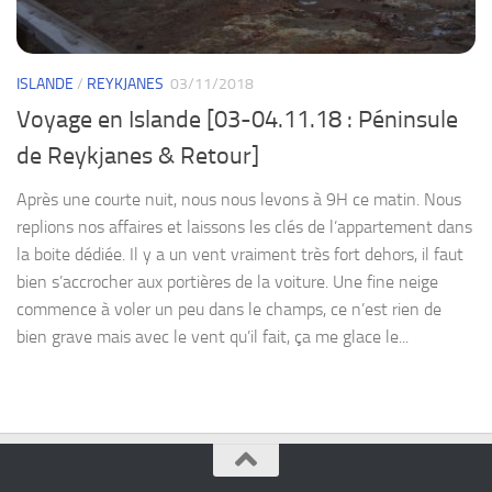
ISLANDE
/
REYKJANES
03/11/2018
Voyage en Islande [03-04.11.18 : Péninsule
de Reykjanes & Retour]
Après une courte nuit, nous nous levons à 9H ce matin. Nous
replions nos affaires et laissons les clés de l’appartement dans
la boite dédiée. Il y a un vent vraiment très fort dehors, il faut
bien s’accrocher aux portières de la voiture. Une fine neige
commence à voler un peu dans le champs, ce n’est rien de
bien grave mais avec le vent qu’il fait, ça me glace le...