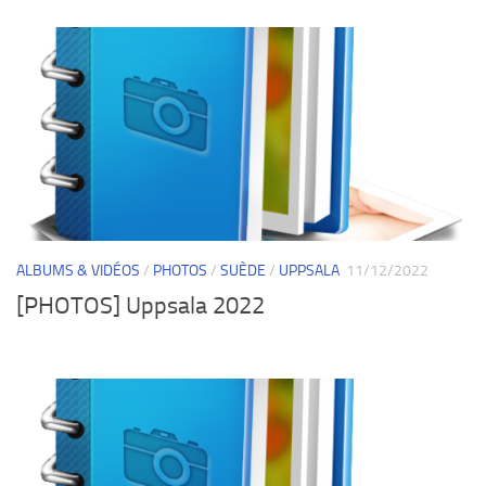
ALBUMS & VIDÉOS
/
PHOTOS
/
SUÈDE
/
UPPSALA
11/12/2022
[PHOTOS] Uppsala 2022