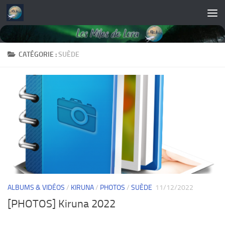
Skip to content
CATÉGORIE :
SUÈDE
ALBUMS & VIDÉOS
/
KIRUNA
/
PHOTOS
/
SUÈDE
11/12/2022
[PHOTOS] Kiruna 2022