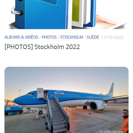
ALBUMS & VIDÉOS
/
PHOTOS
/
STOCKHOLM
/
SUÈDE
11/12/2022
[PHOTOS] Stockholm 2022