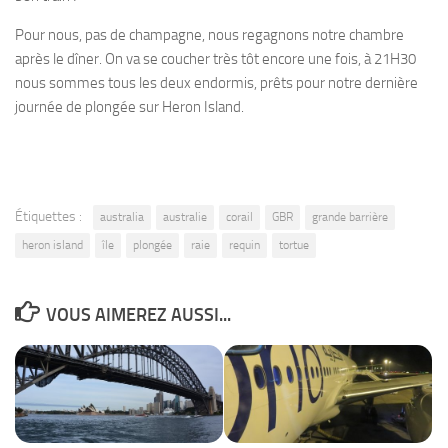
Pour nous, pas de champagne, nous regagnons notre chambre
après le dîner. On va se coucher très tôt encore une fois, à 21H30
nous sommes tous les deux endormis, prêts pour notre dernière
journée de plongée sur Heron Island.
Étiquettes :
australia
australie
corail
GBR
grande barrière
heron island
île
plongée
raie
requin
tortue
VOUS AIMEREZ AUSSI...