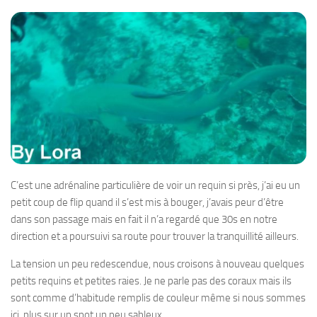
C’est une adrénaline particulière de voir un requin si près, j’ai eu un
petit coup de flip quand il s’est mis à bouger, j’avais peur d’être
dans son passage mais en fait il n’a regardé que 30s en notre
direction et a poursuivi sa route pour trouver la tranquillité ailleurs.
La tension un peu redescendue, nous croisons à nouveau quelques
petits requins et petites raies. Je ne parle pas des coraux mais ils
sont comme d’habitude remplis de couleur même si nous sommes
ici, plus sur un spot un peu sableux.