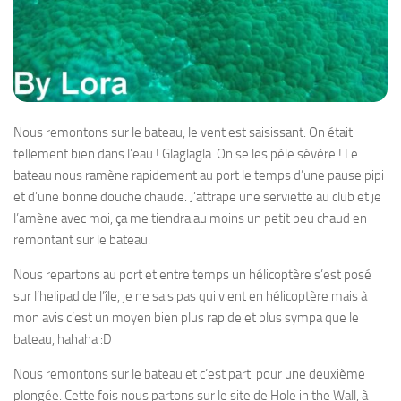
Nous remontons sur le bateau, le vent est saisissant. On était
tellement bien dans l’eau ! Glaglagla. On se les pèle sévère ! Le
bateau nous ramène rapidement au port le temps d’une pause pipi
et d’une bonne douche chaude. J’attrape une serviette au club et je
l’amène avec moi, ça me tiendra au moins un petit peu chaud en
remontant sur le bateau.
Nous repartons au port et entre temps un hélicoptère s’est posé
sur l’helipad de l’île, je ne sais pas qui vient en hélicoptère mais à
mon avis c’est un moyen bien plus rapide et plus sympa que le
bateau, hahaha :D
Nous remontons sur le bateau et c’est parti pour une deuxième
plongée. Cette fois nous partons sur le site de Hole in the Wall, à