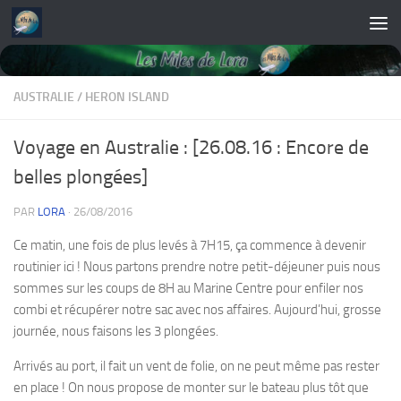
Skip to content
AUSTRALIE
/
HERON ISLAND
Voyage en Australie : [26.08.16 : Encore de
belles plongées]
PAR
LORA
·
26/08/2016
Ce matin, une fois de plus levés à 7H15, ça commence à devenir
routinier ici ! Nous partons prendre notre petit-déjeuner puis nous
sommes sur les coups de 8H au Marine Centre pour enfiler nos
combi et récupérer notre sac avec nos affaires. Aujourd’hui, grosse
journée, nous faisons les 3 plongées.
Arrivés au port, il fait un vent de folie, on ne peut même pas rester
en place ! On nous propose de monter sur le bateau plus tôt que