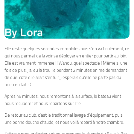
Elle reste quelques secondes immobiles puis s’en va finalement, ce
qui nous permet de la voir se déployer en entier pour partir au loin.
Elle est vraiment immense !! Wahou, quel spectacle ! Même si une
fois de plus, j’ai eu la trouille pendant 2 minutes en me demandant
de quel côté elle allait s’enfuir, j’espérais qu’elle ne parte pas du
mien en fait :D
Après 45 minutes, nous remontons à la surface, le bateau vient
nous récupérer et nous repartons sur l’île.
De retour au club, c’est le traditionnel lavage d’équipement, puis
une bonne douche chaude, et nous voilà reparti à notre chambre.
J’attrape mon ordinateur et nous prenons le chemin du Bailie’s Bar