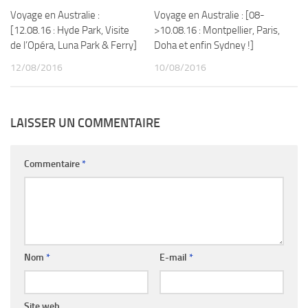
Voyage en Australie :
Voyage en Australie : [08-
[12.08.16 : Hyde Park, Visite
>10.08.16 : Montpellier, Paris,
de l’Opéra, Luna Park & Ferry]
Doha et enfin Sydney !]
12/08/2016
10/08/2016
LAISSER UN COMMENTAIRE
Commentaire
*
Nom
*
E-mail
*
Site web