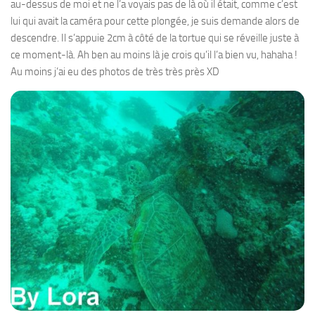
au-dessus de moi et ne l’a voyais pas de là où il était, comme c’est
lui qui avait la caméra pour cette plongée, je suis demande alors de
descendre. Il s’appuie 2cm à côté de la tortue qui se réveille juste à
ce moment-là. Ah ben au moins là je crois qu’il l’a bien vu, hahaha !
Au moins j’ai eu des photos de très très près XD