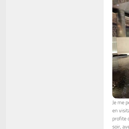
Je me p
en visit
profite
soir, a