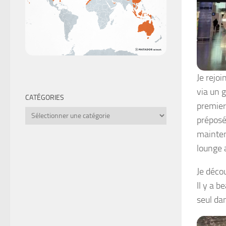
Je rejo
via un g
CATÉGORIES
premier
Catégories
préposé
maintena
lounge 
Je déco
Il y a 
seul da