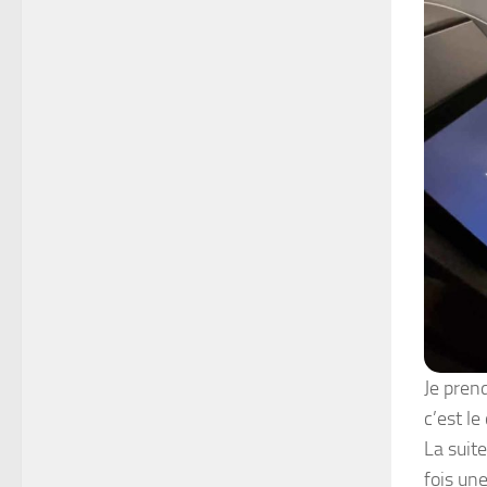
Je pren
c’est le
La suit
fois un