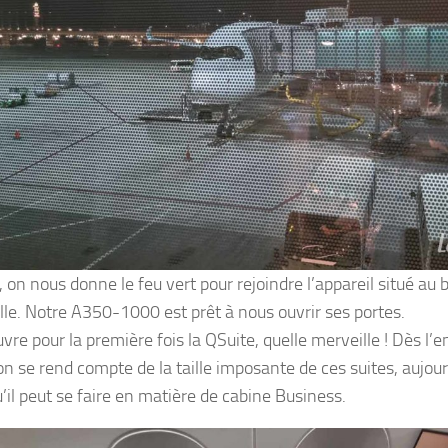
on nous donne le feu vert pour rejoindre l’appareil situé au b
lle. Notre A350-1000 est prêt à nous ouvrir ses portes.
vre pour la première fois la QSuite, quelle merveille ! Dès l’e
on se rend compte de la taille imposante de ces suites, aujour
’il peut se faire en matière de cabine Business.