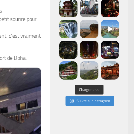
s
etit sourire pour
ent, c’est vraiment
ort de Doha.
Charger plus
Suivre sur Instagram