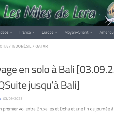
idéos
France
Europe
Moyen-Orient
Ameriqu
OHA
/
INDONÉSIE
/
QATAR
age en solo à Bali [03.09.23
QSuite jusqu’à Bali]
A
·
03/09/2023
 premier vol entre Bruxelles et Doha et une fin de journée à p