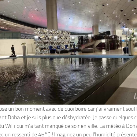
ose un bon moment avec de quoi boire car j’ai vraiment souff
ant Doha et je suis plus que déshydratée. Je passe quelques co
 du WiFi qui m’a tant manqué ce soir en ville. La météo à Doh
vec un ressenti de 46°C ! Imaginez un peu l’humidité présente 