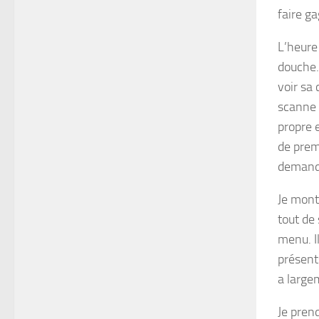
faire g
L’heure
douche.
voir sa
scanne 
propre 
de premi
demande,
Je monte
tout de
menu. Il
présents
a large
Je pren