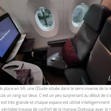
ds place en 5A, une QSuite située dans le sens inverse de l
 cas un rang sur deux. C’est un peu surprenant au début de s’in
e est très grande et chaque espace est utilisé intelligemment
e véritable trousse de confort de la marque Diptyque avec l