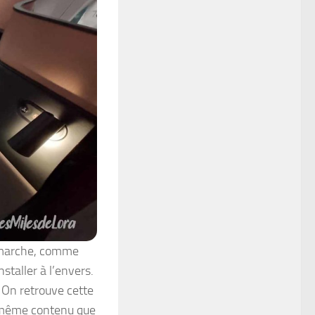
a marche, comme
staller à l’envers.
. On retrouve cette
e même contenu que