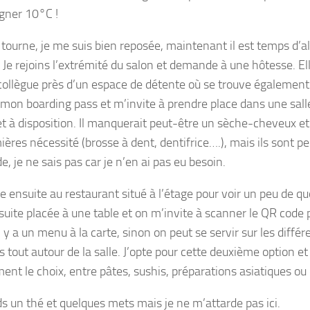
agner 10°C !
 tourne, je me suis bien reposée, maintenant il est temps d’a
 Je rejoins l’extrémité du salon et demande à une hôtesse. 
 collègue près d’un espace de détente où se trouve également 
mon boarding pass et m’invite à prendre place dans une salle
et à disposition. Il manquerait peut-être un sèche-cheveux et
ères nécessité (brosse à dent, dentifrice….), mais ils sont pe
 je ne sais pas car je n’en ai pas eu besoin.
 ensuite au restaurant situé à l’étage pour voir un peu de quoi 
 suite placée à une table et on m’invite à scanner le QR code 
 y a un menu à la carte, sinon on peut se servir sur les différ
 tout autour de la salle. J’opte pour cette deuxième option et 
ment le choix, entre pâtes, sushis, préparations asiatiques o
ds un thé et quelques mets mais je ne m’attarde pas ici.