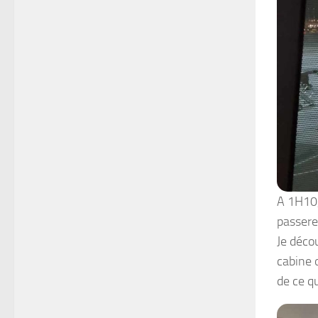
A 1H10, 
passere
Je décou
cabine 
de ce qu