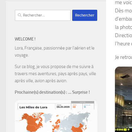
me voic
Dès mon
Rechercher :
d’embar
la photo
Directi
WELCOME !
l’heure 
Lora, Française, passionnée par l’aérien et le
voyage.
Je retr
Sur ce blog, je vous propose de me suivre à
travers mes aventures, pays après pays, ville
après ville, avion après avion.
Prochaine(s) destination(s)
: … Surprise !