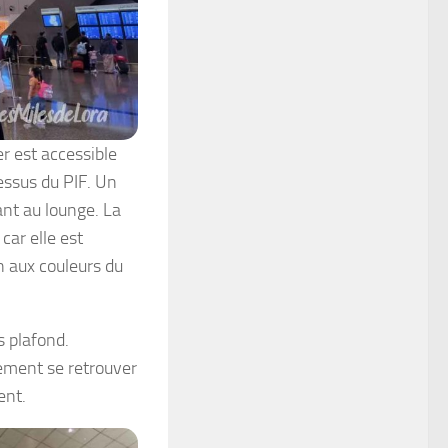
r est accessible
dessus du PIF. Un
ant au lounge. La
ar elle est
on aux couleurs du
s plafond.
lement se retrouver
ent.