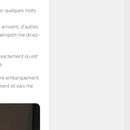
per quelques mots
 arrivent, d’autres
aéroport me diriez-
 exactement où est
e.
n pré embarquement
ement et vais me