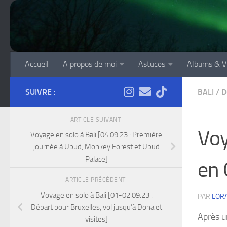
Skip to content
Accueil
A propos de moi
Astuces
Albums & V
SUIVRE :
BALI
/
D
ARTICLE SUIVANT
Voy
Voyage en solo à Bali [04.09.23 : Première
journée à Ubud, Monkey Forest et Ubud
Palace]
en 
ARTICLE PRÉCÉDENT
Voyage en solo à Bali [01-02.09.23 :
PAR
LOR
Départ pour Bruxelles, vol jusqu’à Doha et
Après un
visites]