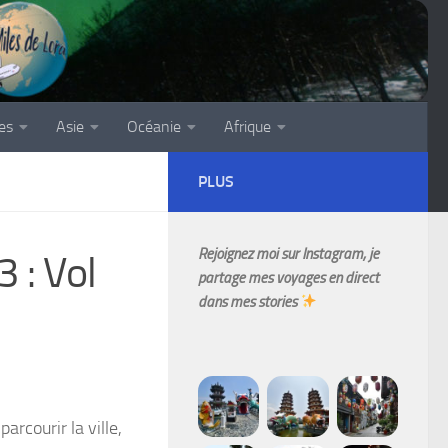
es
Asie
Océanie
Afrique
PLUS
Rejoignez moi sur Instagram, je
 : Vol
partage mes voyages en direct
dans mes stories
arcourir la ville,