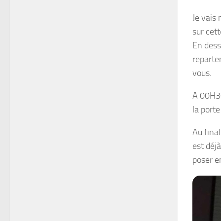
Je vais
sur cet
En desso
reparte
vous.
A 00H30
la porte
Au fina
est déj
poser en