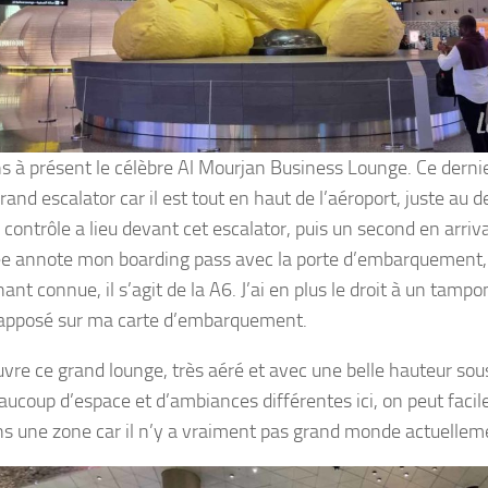
ins à présent le célèbre Al Mourjan Business Lounge. Ce dernie
rand escalator car il est tout en haut de l’aéroport, juste au 
 contrôle a lieu devant cet escalator, puis un second en arriv
e annote mon boarding pass avec la porte d’embarquement, c
nt connue, il s’agit de la A6. J’ai en plus le droit à un tamp
apposé sur ma carte d’embarquement.
uvre ce grand lounge, très aéré et avec une belle hauteur sou
beaucoup d’espace et d’ambiances différentes ici, on peut faci
ns une zone car il n’y a vraiment pas grand monde actuellem