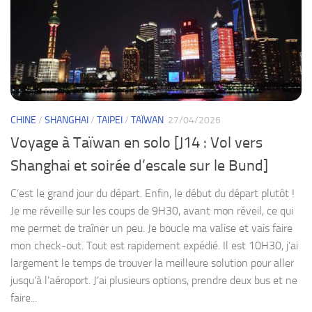
CHINE
/
SHANGHAI
/
TAIPEI
/
TAÏWAN
27/04/2026
Voyage à Taïwan en solo [J14 : Vol vers
Shanghai et soirée d’escale sur le Bund]
C’est le grand jour du départ. Enfin, le début du départ plutôt !
Je me réveille sur les coups de 9H30, avant mon réveil, ce qui
me permet de traîner un peu. Je boucle ma valise et vais faire
mon check-out. Tout est rapidement expédié. Il est 10H30, j’ai
largement le temps de trouver la meilleure solution pour aller
jusqu’à l’aéroport. J’ai plusieurs options, prendre deux bus et ne
faire...