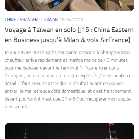
CHINE
/
SHANGHAI
/
TAÏWAN
28/04/2026
Voyage à Taïwan en solo [J15 : China Eastern
en Business jusqu’à Milan & vols AirFrance]
Je vous avais laissé après ma soirée d’escale à Shanghai.Mon
chauffeur arrive rapidement et mettra moins de 40 minutes
pour me déposer devant le terminal 1. Pour entrer dans
l’aéroport, on est soumis à un test d’explosifs. J’avais oublié ce
détail. Il faut ensuite attendre le résultat avant de pouvoir
entrer. Je me retrouve côté domestique, et c’est franchement
désert pourtant il n’est que 21h45.Pour récupérer mon sac, je
redescends...