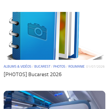
ALBUMS & VIDÉOS
/
BUCAREST
/
PHOTOS
/
ROUMANIE
01/07/2026
[PHOTOS] Bucarest 2026