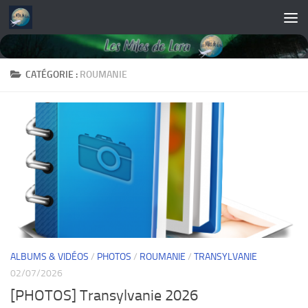
Skip to content
CATÉGORIE :
ROUMANIE
ALBUMS & VIDÉOS
/
PHOTOS
/
ROUMANIE
/
TRANSYLVANIE
02/07/2026
[PHOTOS] Transylvanie 2026