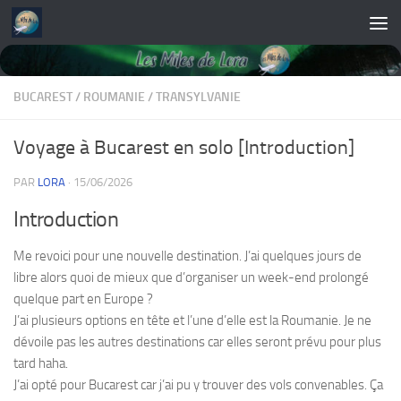
Skip to content
BUCAREST
/
ROUMANIE
/
TRANSYLVANIE
Voyage à Bucarest en solo [Introduction]
PAR
LORA
·
15/06/2026
Introduction
Me revoici pour une nouvelle destination. J’ai quelques jours de
libre alors quoi de mieux que d’organiser un week-end prolongé
quelque part en Europe ?
J’ai plusieurs options en tête et l’une d’elle est la Roumanie. Je ne
dévoile pas les autres destinations car elles seront prévu pour plus
tard haha.
J’ai opté pour Bucarest car j’ai pu y trouver des vols convenables. Ça