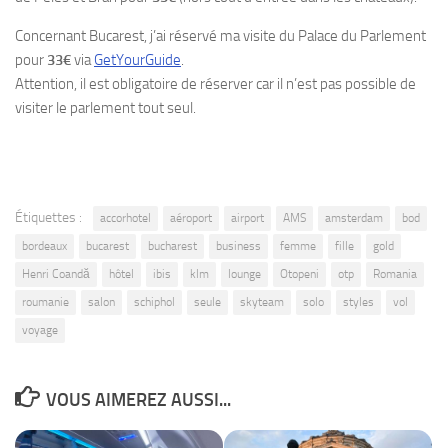
Concernant Bucarest, j’ai réservé ma visite du Palace du Parlement
pour
33€
via
GetYourGuide
.
Attention, il est obligatoire de réserver car il n’est pas possible de
visiter le parlement tout seul.
Étiquettes :
accorhotel
aéroport
airport
AMS
amsterdam
bod
bordeaux
bucarest
bucharest
business
femme
fille
gold
Henri Coandă
hôtel
ibis
klm
lounge
Otopeni
otp
Romania
roumanie
salon
schiphol
seule
skyteam
solo
styles
vol
voyage
VOUS AIMEREZ AUSSI...