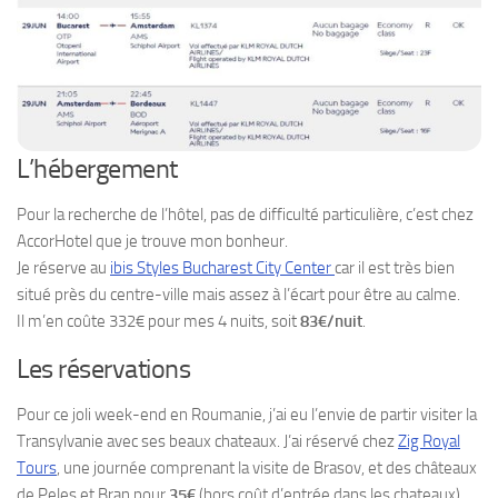
L’hébergement
Pour la recherche de l’hôtel, pas de difficulté particulière, c’est chez
AccorHotel que je trouve mon bonheur.
Je réserve au
ibis Styles Bucharest City Center
car il est très bien
situé près du centre-ville mais assez à l’écart pour être au calme.
Il m’en coûte 332€ pour mes 4 nuits, soit
83€/nuit
.
Les réservations
Pour ce joli week-end en Roumanie, j’ai eu l’envie de partir visiter la
Transylvanie avec ses beaux chateaux. J’ai réservé chez
Zig Royal
Tours
, une journée comprenant la visite de Brasov, et des châteaux
de Peles et Bran pour
35€
(hors coût d’entrée dans les chateaux).