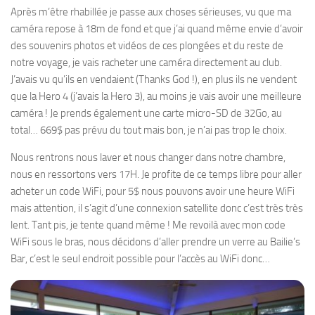
Après m’être rhabillée je passe aux choses sérieuses, vu que ma
caméra repose à 18m de fond et que j’ai quand même envie d’avoir
des souvenirs photos et vidéos de ces plongées et du reste de
notre voyage, je vais racheter une caméra directement au club.
J’avais vu qu’ils en vendaient (Thanks God !), en plus ils ne vendent
que la Hero 4 (j’avais la Hero 3), au moins je vais avoir une meilleure
caméra ! Je prends également une carte micro-SD de 32Go, au
total… 669$ pas prévu du tout mais bon, je n’ai pas trop le choix.
Nous rentrons nous laver et nous changer dans notre chambre,
nous en ressortons vers 17H. Je profite de ce temps libre pour aller
acheter un code WiFi, pour 5$ nous pouvons avoir une heure WiFi
mais attention, il s’agit d’une connexion satellite donc c’est très très
lent. Tant pis, je tente quand même ! Me revoilà avec mon code
WiFi sous le bras, nous décidons d’aller prendre un verre au Bailie’s
Bar, c’est le seul endroit possible pour l’accès au WiFi donc…