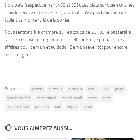
trois plats (respectivement 45$ et 52$). Les plats sont bien cuisinés
mais le service est assez lent, pourtant il n’y a pas beaucoup de
table à ce moment-là de la soirée.
Nous rentrons à la chambre sur les coups de 20H30, je passerai la
soirée à essayer de régler ma nouvelle GoPro. Je prépare mes
affaires pour demain et au dodo ! Demain réveil tôt pour encore
aller plonger !
Étiquettes :
acheter
australia
australie
corail
GBR
gorpo
grande barrière
heron island
mer de corail
némo
perte
poisson clown
poissons
raie
requin
tortue
VOUS AIMEREZ AUSSI...