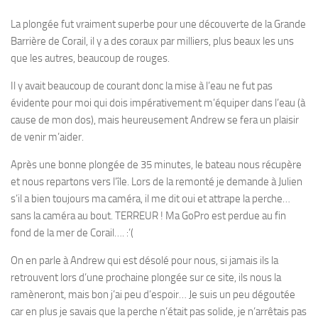
La plongée fut vraiment superbe pour une découverte de la Grande
Barrière de Corail, il y a des coraux par milliers, plus beaux les uns
que les autres, beaucoup de rouges.
Il y avait beaucoup de courant donc la mise à l’eau ne fut pas
évidente pour moi qui dois impérativement m’équiper dans l’eau (à
cause de mon dos), mais heureusement Andrew se fera un plaisir
de venir m’aider.
Après une bonne plongée de 35 minutes, le bateau nous récupère
et nous repartons vers l’île. Lors de la remonté je demande à Julien
s’il a bien toujours ma caméra, il me dit oui et attrape la perche…
sans la caméra au bout. TERREUR ! Ma GoPro est perdue au fin
fond de la mer de Corail…. :’(
On en parle à Andrew qui est désolé pour nous, si jamais ils la
retrouvent lors d’une prochaine plongée sur ce site, ils nous la
ramèneront, mais bon j’ai peu d’espoir… Je suis un peu dégoutée
car en plus je savais que la perche n’était pas solide, je n’arrêtais pas