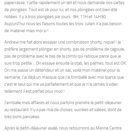
paperrasse, il jette rapidement un œil et nous demande nos cartes
de plongées. Tout est ok pour lui, et nos plongées ont bien été
notées. Il y a trois plongées par jours : 9H, 11H et 14H30.
Aujourd’hui nous les faisons toutes les trois. Julien n’a pas besoin
de matériel mais moi si !
Andrew me fait alors essayer une combinaison shorty, niquel ! Je
préfère largement plonger en shorty, pas de problème de cagoule,
pas de problème avec le bas de la combi qui rebique parce que je
suis trop petite… On essaye ensuite la stab, les palmes, tout est OK.
On me passe un détendeur et un sac, voilà mon matériel pour la
semaine. J’ai déjà un masque que j’ai trimballé avec moi (parce que
c’est le seul qui me va parfaitement et que je n’ai jamais à vider,
tellement il est parfait pour moi) !
J’emballe mes affaires et nous partons prendre le petit-déjeuner
au restaurant. Il y a pas mal de choses, sucrées et salées, dont de
très bons pancakes.
Après le petit-déjeuner avalé, nous retournons au Marine Centre