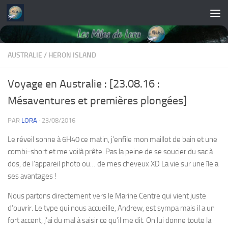
Skip to content
AUSTRALIE
/
HERON ISLAND
Voyage en Australie : [23.08.16 :
Mésaventures et premières plongées]
PAR
LORA
·
23/08/2016
Le réveil sonne à 6H40 ce matin, j’enfile mon maillot de bain et une
combi-short et me voilà prête. Pas la peine de se soucier du sac à
dos, de l’appareil photo ou… de mes cheveux XD La vie sur une île a
ses avantages !
Nous partons directement vers le Marine Centre qui vient juste
d’ouvrir. Le type qui nous accueille, Andrew, est sympa mais il a un
fort accent, j’ai du mal à saisir ce qu’il me dit. On lui donne toute la