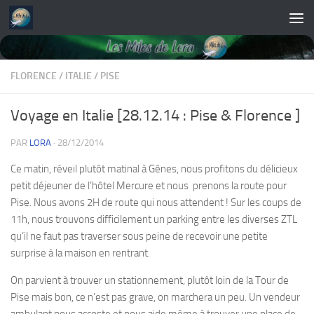
Skip to content
FLORENCE
/
ITALIE
/
PISE
Voyage en Italie [28.12.14 : Pise & Florence ]
PAR
LORA
·
28/12/2014
Ce matin, réveil plutôt matinal à Gênes, nous profitons du délicieux
petit déjeuner de l’hôtel Mercure et nous prenons la route pour
Pise. Nous avons 2H de route qui nous attendent ! Sur les coups de
11h, nous trouvons difficilement un parking entre les diverses ZTL
qu’il ne faut pas traverser sous peine de recevoir une petite
surprise à la maison en rentrant.
On parvient à trouver un stationnement, plutôt loin de la Tour de
Pise mais bon, ce n’est pas grave, on marchera un peu. Un vendeur