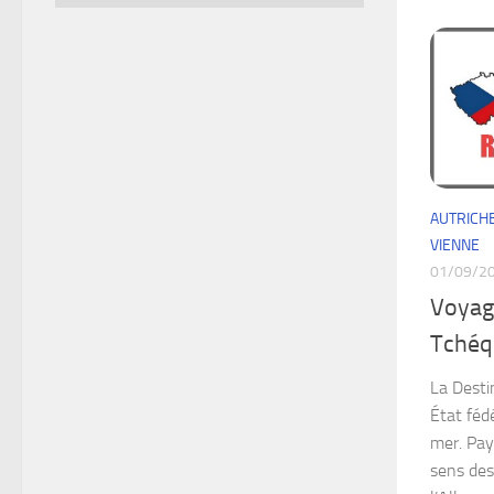
AUTRICH
VIENNE
01/09/2
Voyag
Tchéqu
La Desti
État féd
mer. Pay
sens des