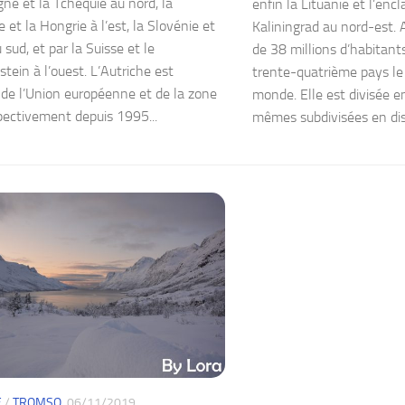
gne et la Tchéquie au nord, la
enfin la Lituanie et l’enc
 et la Hongrie à l’est, la Slovénie et
Kaliningrad au nord-est.
au sud, et par la Suisse et le
de 38 millions d’habitants
tein à l’ouest. L’Autriche est
trente-quatrième pays le
e l’Union européenne et de la zone
monde. Elle est divisée en
pectivement depuis 1995...
mêmes subdivisées en distr
E
/
TROMSO
06/11/2019