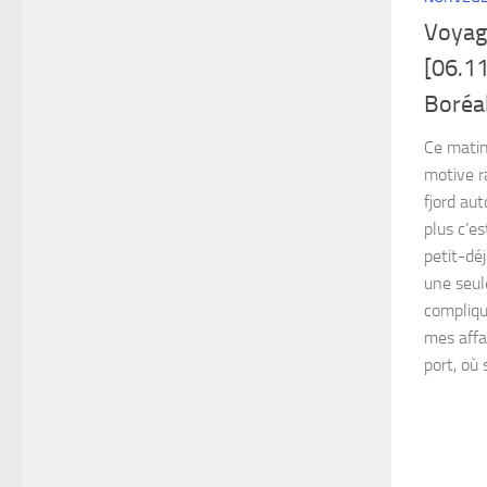
Voyag
[06.11
Boréa
Ce matin,
motive ra
fjord aut
plus c’es
petit-dé
une seul
compliqu
mes affai
port, où 