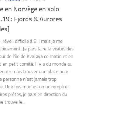
e en Norvège en solo
.19 : Fjords & Aurores
les]
 réveil difficile à 8H mais je me
pidement. Je pars faire la visites des
our de l’île de Kvaløya ce matin et en
t en petit comité. Il y a du monde au
jeuner mais trouver une place pour
e personne n’est jamais trop
é. Une fois mon estomac rempli et
res prêtes, je pars en direction du
se trouve le...