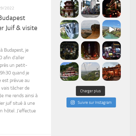
09/2022
 Budapest
r Juif & visite
à Budapest, je
 afin d’aller
Après un petit-
t 9h30 quand je
ie est prévue au
 vais tâcher de
Charger plus
 Je me rends ainsi à
er juif situé à une
Suivre sur Instagram
 hôtel. J’effectue