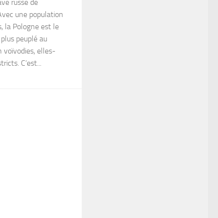
lave russe de
 Avec une population
, la Pologne est le
 plus peuplé au
 voïvodies, elles-
icts. C’est...