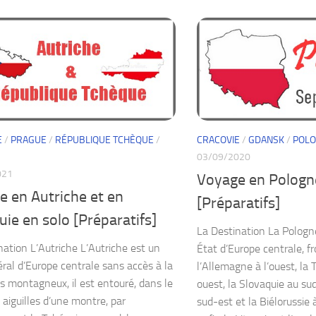
E
/
PRAGUE
/
RÉPUBLIQUE TCHÈQUE
/
CRACOVIE
/
GDANSK
/
POL
03/09/2020
021
Voyage en Pologn
e en Autriche et en
[Préparatifs]
ie en solo [Préparatifs]
La Destination La Pologn
nation L’Autriche L’Autriche est un
État d’Europe centrale, fr
éral d’Europe centrale sans accès à la
l’Allemagne à l’ouest, la
s montagneux, il est entouré, dans le
ouest, la Slovaquie au sud,
 aiguilles d’une montre, par
sud-est et la Biélorussie 