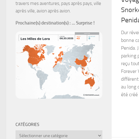
travers mes aventures, pays après pays, ville
Snorke
après ville, avion après avion.
Penid
Prochaine(s) destination(s)
: … Surprise !
Dur réve
bonne ca
Penida. 
parking p
reçu tou
Forever 
différent
au long 
été créé 
CATÉGORIES
Catégories