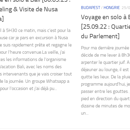
BUDAPEST
/
HONGRIE
25/
ling & Visite de Nusa
Voyage en solo à
a]
[25.09.22 : Quartie
il à 5H30 ce matin, mais c’est pour la
du Parlement]
use car je pars en excursion à Nusa
Je suis rapidement prête et regagne le
Pour ma dernière journée 
our l’heure convenue.La veille, j’ai
décide de me lever à 8h30
tes les informations de l’organisme
arpenter le quartier juif. 
Vacation Bali, avec les noms des
déjeuner au lounge, il es
s intervenants que je vais croiser tout
quitte les lieux. De la plu
de la journée. Un groupe Whatsapp a
programme aujourd’hui, je
pour l’occasion et j’ai déjà pu...
passer entre les gouttes.
pied en direction du quarti
dizaine de minutes de mon
un...