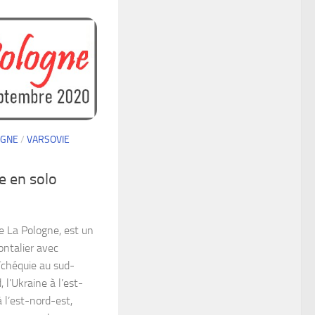
OGNE
/
VARSOVIE
e en solo
e La Pologne, est un
ontalier avec
 Tchéquie au sud-
 l’Ukraine à l’est-
à l’est-nord-est,