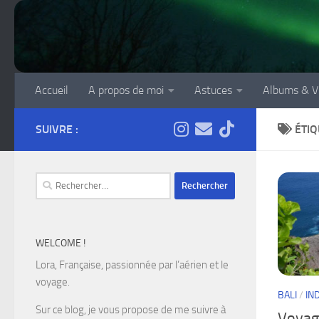
Skip to content
Accueil
A propos de moi
Astuces
Albums & V
SUIVRE :
ÉTIQ
Rechercher :
WELCOME !
Lora, Française, passionnée par l’aérien et le
voyage.
BALI
/
IN
Sur ce blog, je vous propose de me suivre à
Voyage