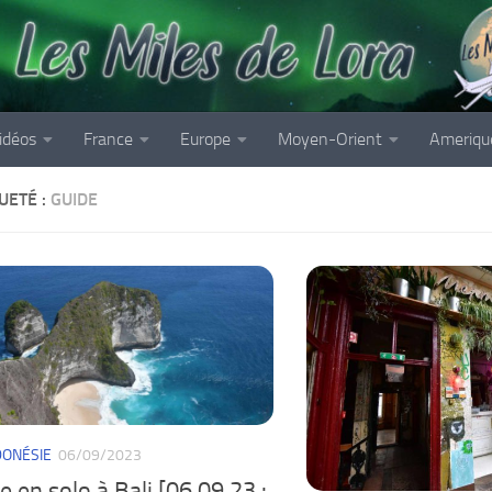
idéos
France
Europe
Moyen-Orient
Ameriqu
UETÉ :
GUIDE
DONÉSIE
06/09/2023
 en solo à Bali [06.09.23 :