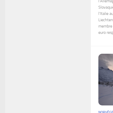
l’Allema
Slovaquie
l’Italie 
Liechtens
membre d
euro res
NORVÈG