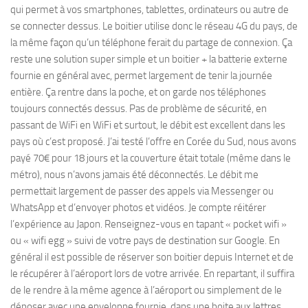
qui permet à vos smartphones, tablettes, ordinateurs ou autre de
se connecter dessus. Le boitier utilise donc le réseau 4G du pays, de
la même façon qu’un téléphone ferait du partage de connexion. Ça
reste une solution super simple et un boitier + la batterie externe
fournie en général avec, permet largement de tenir la journée
entière. Ça rentre dans la poche, et on garde nos téléphones
toujours connectés dessus. Pas de problème de sécurité, en
passant de WiFi en WiFi et surtout, le débit est excellent dans les
pays où c’est proposé. J’ai testé l’offre en Corée du Sud, nous avons
payé 70€ pour 18 jours et la couverture était totale (même dans le
métro), nous n’avons jamais été déconnectés. Le débit me
permettait largement de passer des appels via Messenger ou
WhatsApp et d’envoyer photos et vidéos. Je compte réitérer
l’expérience au Japon. Renseignez-vous en tapant « pocket wifi »
ou « wifi egg » suivi de votre pays de destination sur Google. En
général il est possible de réserver son boitier depuis Internet et de
le récupérer à l’aéroport lors de votre arrivée. En repartant, il suffira
de le rendre à la même agence à l’aéroport ou simplement de le
déposer avec une enveloppe fournie, dans une boite aux lettres.