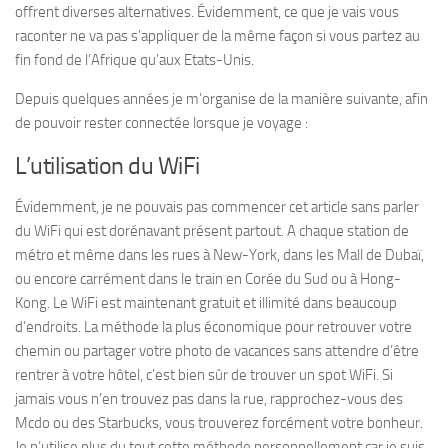
offrent diverses alternatives. Évidemment, ce que je vais vous
raconter ne va pas s’appliquer de la même façon si vous partez au
fin fond de l’Afrique qu’aux Etats-Unis.
Depuis quelques années je m’organise de la manière suivante, afin
de pouvoir rester connectée lorsque je voyage :
L’utilisation du WiFi
Évidemment, je ne pouvais pas commencer cet article sans parler
du WiFi qui est dorénavant présent partout. A chaque station de
métro et même dans les rues à New-York, dans les Mall de Dubaï,
ou encore carrément dans le train en Corée du Sud ou à Hong-
Kong. Le WiFi est maintenant gratuit et illimité dans beaucoup
d’endroits. La méthode la plus économique pour retrouver votre
chemin ou partager votre photo de vacances sans attendre d’être
rentrer à votre hôtel, c’est bien sûr de trouver un spot WiFi. Si
jamais vous n’en trouvez pas dans la rue, rapprochez-vous des
Mcdo ou des Starbucks, vous trouverez forcément votre bonheur.
Je n’utilise plus du tout cette méthode personnellement car je suis