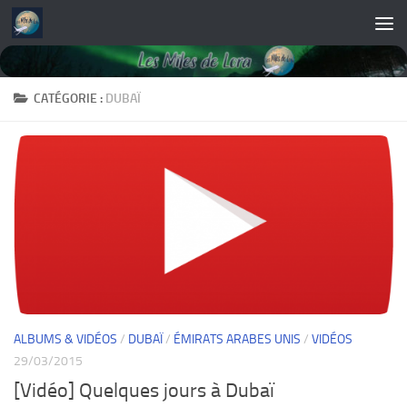
Skip to content
CATÉGORIE :
DUBAÏ
ALBUMS & VIDÉOS
/
DUBAÏ
/
ÉMIRATS ARABES UNIS
/
VIDÉOS
29/03/2015
[Vidéo] Quelques jours à Dubaï