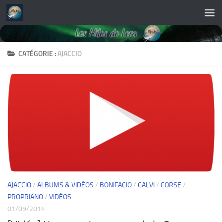
Skip to content
CATÉGORIE :
AJACCIO
AJACCIO
/
ALBUMS & VIDÉOS
/
BONIFACIO
/
CALVI
/
CORSE
/
PROPRIANO
/
VIDÉOS
01/09/2014