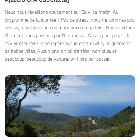
Nous nous réveillons doucement sur Calvi ce matin. Au
programme de la journée ? Pas de stress, nous ne sommes pas
pressé, mais beaucoup de route encore une fois ! Nous quittons
l’hôtel et nous passons par l’Ile Rousse. J’avais pour projet de
m’y arrêter mais je ne repère aucun centre-ville, uniquement
de belles villas. Aucun endroit où s’arrêter non plus, et
beaucoup, beaucoup de voiture, on finira par passer...