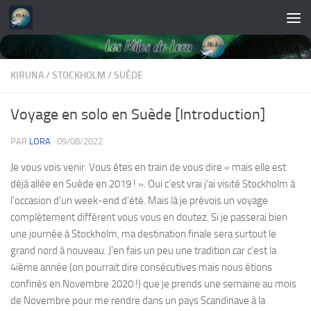
Skip to content
KIRUNA
/
STOCKHOLM
/
SUÈDE
Voyage en solo en Suède [Introduction]
PAR
LORA
·
09/08/2022
Je vous vois venir. Vous êtes en train de vous dire « mais elle est
déjà allée en Suède en 2019 ! ». Oui c’est vrai j’ai visité Stockholm à
l’occasion d’un week-end d’été. Mais là je prévois un voyage
complètement différent vous vous en doutez. Si je passerai bien
une journée à Stockholm, ma destination finale sera surtout le
grand nord à nouveau. J’en fais un peu une tradition car c’est la
4ième année (on pourrait dire consécutives mais nous étions
confinés en Novembre 2020 !) que je prends une semaine au mois
de Novembre pour me rendre dans un pays Scandinave à la