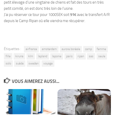
petit élevage d’une vingtaine de chiens et fait des tours en très
petit comité, on est donc très loin de l’usine.
J’ai pu réserver ce tour pour 1000SEK soit
91€
avec le transfert A/R
depuis le Camp Ripan où elle viendra me récupérer.
Étiquettes :
airfrance
amsterdam
aurore boréale
camp
femme
fille
kiruna
klm
lapland
laponie
paris
ripan
sas
seule
solo
suède
sweden
voyage
VOUS AIMEREZ AUSSI...