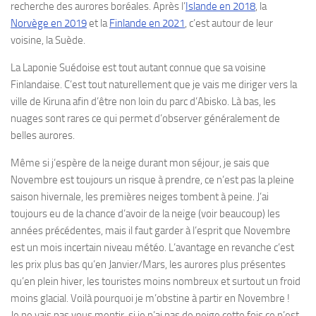
recherche des aurores boréales. Après l’
Islande en 2018
, la
Norvège en 2019
et la
Finlande en 2021
, c’est autour de leur
voisine, la Suède.
La Laponie Suédoise est tout autant connue que sa voisine
Finlandaise. C’est tout naturellement que je vais me diriger vers la
ville de Kiruna afin d’être non loin du parc d’Abisko. Là bas, les
nuages sont rares ce qui permet d’observer généralement de
belles aurores.
Même si j’espère de la neige durant mon séjour, je sais que
Novembre est toujours un risque à prendre, ce n’est pas la pleine
saison hivernale, les premières neiges tombent à peine. J’ai
toujours eu de la chance d’avoir de la neige (voir beaucoup) les
années précédentes, mais il faut garder à l’esprit que Novembre
est un mois incertain niveau météo. L’avantage en revanche c’est
les prix plus bas qu’en Janvier/Mars, les aurores plus présentes
qu’en plein hiver, les touristes moins nombreux et surtout un froid
moins glacial. Voilà pourquoi je m’obstine à partir en Novembre !
Je ne vais pas vous mentir, si je n’ai pas de neige cette fois ce n’est