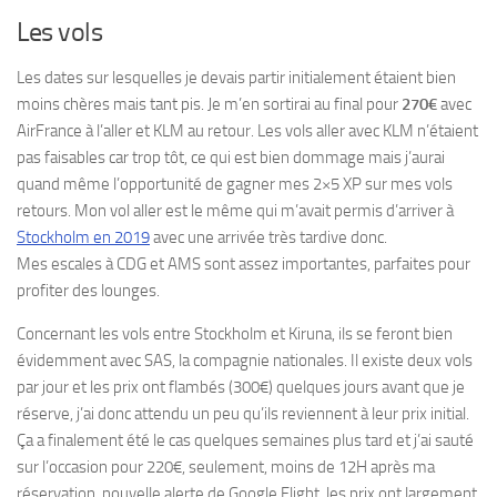
Les vols
Les dates sur lesquelles je devais partir initialement étaient bien
moins chères mais tant pis. Je m’en sortirai au final pour
270€
avec
AirFrance à l’aller et KLM au retour. Les vols aller avec KLM n’étaient
pas faisables car trop tôt, ce qui est bien dommage mais j’aurai
quand même l’opportunité de gagner mes 2×5 XP sur mes vols
retours. Mon vol aller est le même qui m’avait permis d’arriver à
Stockholm en 2019
avec une arrivée très tardive donc.
Mes escales à CDG et AMS sont assez importantes, parfaites pour
profiter des lounges.
Concernant les vols entre Stockholm et Kiruna, ils se feront bien
évidemment avec SAS, la compagnie nationales. Il existe deux vols
par jour et les prix ont flambés (300€) quelques jours avant que je
réserve, j’ai donc attendu un peu qu’ils reviennent à leur prix initial.
Ça a finalement été le cas quelques semaines plus tard et j’ai sauté
sur l’occasion pour 220€, seulement, moins de 12H après ma
réservation, nouvelle alerte de Google Flight, les prix ont largement