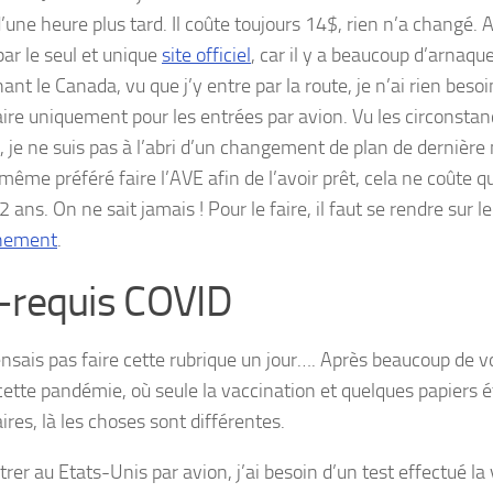
’une heure plus tard. Il coûte toujours 14$, rien n’a changé. 
par le seul et unique
site officiel
, car il y a beaucoup d’arnaque
nt le Canada, vu que j’y entre par la route, je n’ai rien beso
ire uniquement pour les entrées par avion. Vu les circonstan
, je ne suis pas à l’abri d’un changement de plan de dernière 
même préféré faire l’AVE afin de l’avoir prêt, cela ne coûte q
2 ans. On ne sait jamais ! Pour le faire, il faut se rendre sur l
nement
.
-requis COVID
ensais pas faire cette rubrique un jour…. Après beaucoup de 
cette pandémie, où seule la vaccination et quelques papiers é
res, là les choses sont différentes.
rer au Etats-Unis par avion, j’ai besoin d’un test effectué la v