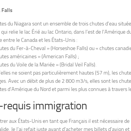
 Falls
tes du Niagara sont un ensemble de trois chutes d’eau situées
qui relie le lac Érié au lac Ontario, dans l’est de l’Amérique d
e entre le Canada et les États-Unis :
hutes du Fer-à-Cheval » (Horseshoe Falls) ou « chutes canadi
hutes américaines » (American Falls) ;
utes du Voile de la Mariée » (Bridal Veil Falls).
’elles ne soient pas particulièrement hautes (57 m), les chut
ges. Avec un débit de plus de 2 800 m3/s, elles sont les chute
tes d’Amérique du Nord et parmi les plus connues à travers 
-requis immigration
trer aux États-Unis en tant que Français il est nécessaire de
ide. Je l’ai refait juste avant d’acheter mes billets d’avion et 