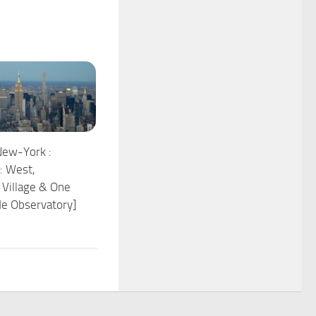
New-York :
: West,
Village & One
e Observatory]