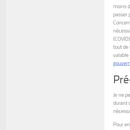
moins d
passer 
Concerna
nécessa
(COVID)
tout de 
valable 
gouver
Pré
Je ne p
durant 
nécessai
Pour ent