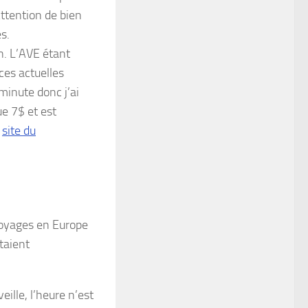
Attention de bien
s.
in. L’AVE étant
ces actuelles
minute donc j’ai
ue 7$ et est
e
site du
voyages en Europe
taient
eille, l’heure n’est