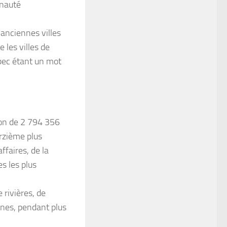
unauté
anciennes villes
 les villes de
ébec étant un mot
tion de 2 794 356
orzième plus
ffaires, de la
es les plus
 rivières, de
nnes, pendant plus