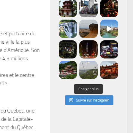
e et portuaire du
 ville la plus
ne d’Amérique. Son
 4,3 millions
res et le centre
rie.
Charger plus
Suivre sur Instagram
e du Québec, une
de la Capitale-
ement du Québec.