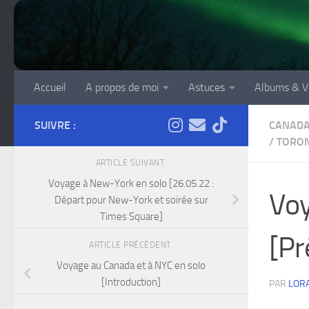
Skip to content
Accueil
A propos de moi
Astuces
Albums & V
SUIVRE :
CANAD
/
TORO
ARTICLE SUIVANT
Voyage à New-York en solo [26.05.22 :
Voy
Départ pour New-York et soirée sur
Times Square]
[Pr
ARTICLE PRÉCÉDENT
Voyage au Canada et à NYC en solo
[Introduction]
PAR
LOR