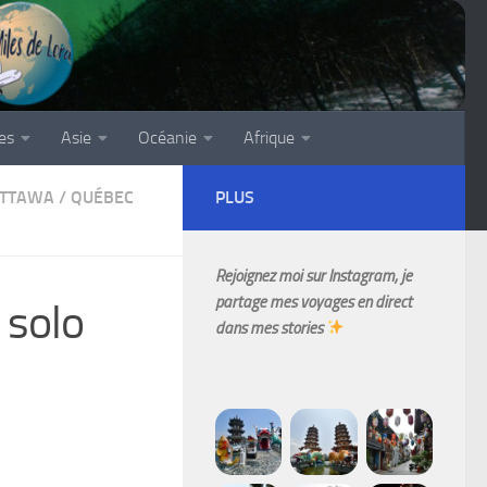
es
Asie
Océanie
Afrique
TTAWA
/
QUÉBEC
PLUS
Rejoignez moi sur Instagram, je
partage mes voyages en direct
 solo
dans mes stories