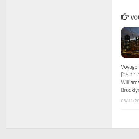
VOU
Voyage 
[05.11.1
William
Brookly
05/11/2