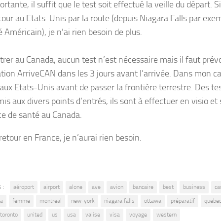
rtante, il suffit que le test soit effectué la veille du départ. S
tour au Etats-Unis par la route (depuis Niagara Falls par exem
 Américain), je n’ai rien besoin de plus.
trer au Canada, aucun test n’est nécessaire mais il faut prévo
ation ArriveCAN dans les 3 jours avant l’arrivée. Dans mon cas
 aux Etats-Unis avant de passer la frontière terrestre. Des te
is aux divers points d’entrés, ils sont à effectuer en visio et
ice de santé au Canada.
retour en France, je n’aurai rien besoin.
 :
aéroport
airport
alone
ave
avion
bancaire
best
business
ca
ta
femme
montreal
new-york
niagara falls
ottawa
préparatif
quebe
toronto
united
us
usa
valise
visa
voyage
western