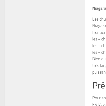
Niagara
Les chu
Niagara 
frontièr
les « c
les « c
les « ch
Bien qu
très lar
puissan
Pré
Pour en
ESTA val