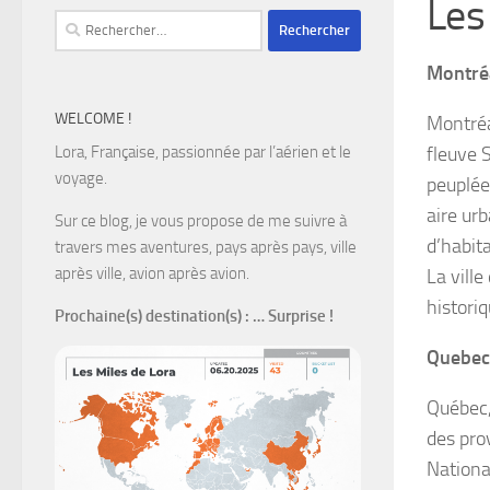
Les
Rechercher :
Montré
WELCOME !
Montréa
fleuve S
Lora, Française, passionnée par l’aérien et le
voyage.
peuplée
aire ur
Sur ce blog, je vous propose de me suivre à
d’habita
travers mes aventures, pays après pays, ville
après ville, avion après avion.
La vill
historiq
Prochaine(s) destination(s)
: … Surprise !
Quebec
Québec,
des pro
Nationa