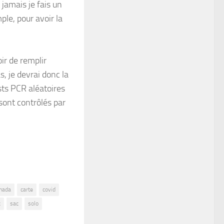
i jamais je fais un
ple, pour avoir la
ir de remplir
, je devrai donc la
sts PCR aléatoires
 sont contrôlés par
nada
carte
covid
c
sac
solo