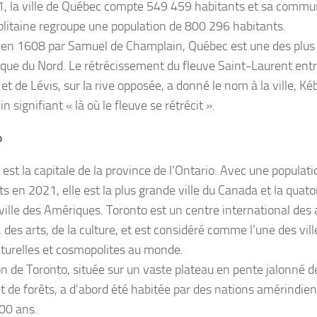
, la ville de Québec compte 549 459 habitants et sa comm
litaine regroupe une population de 800 296 habitants.
en 1608 par Samuel de Champlain, Québec est une des plus 
que du Nord. Le rétrécissement du fleuve Saint-Laurent entre
et de Lévis, sur la rive opposée, a donné le nom à la ville, K
n signifiant « là où le fleuve se rétrécit ».
o
 est la capitale de la province de l’Ontario. Avec une popula
ts en 2021, elle est la plus grande ville du Canada et la quat
ville des Amériques. Toronto est un centre international des a
 des arts, de la culture, et est considéré comme l’une des vill
lturelles et cosmopolites au monde.
on de Toronto, située sur un vaste plateau en pente jalonné de
et de forêts, a d’abord été habitée par des nations amérindie
00 ans.