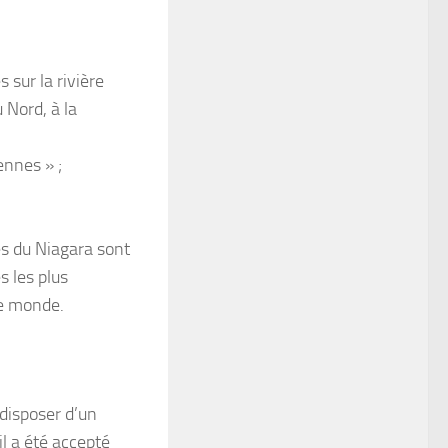
 sur la rivière
u Nord, à la
ennes » ;
es du Niagara sont
s les plus
le monde.
 disposer d’un
il a été accepté