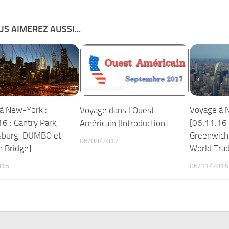
S AIMEREZ AUSSI...
à New-York :
Voyage à 
Voyage dans l’Ouest
6 : Gantry Park,
[06.11.16 
Américain [Introduction]
sburg, DUMBO et
Greenwich 
06/08/2017
n Bridge]
World Trad
016
06/11/2016