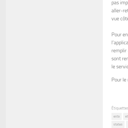
pas impo
aller-re
vue côté
Pour en
l’applic
remplir
sont rem
le serv
Pour le 
Étiquettes
esta
e
states