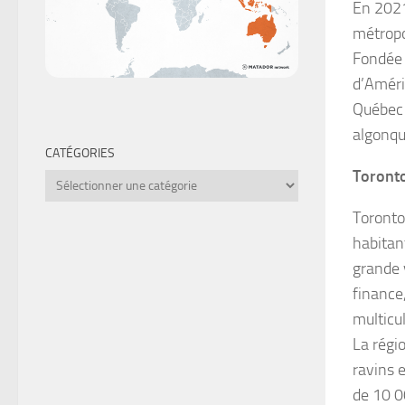
En 2021
métropo
Fondée 
d’Améri
Québec 
algonqui
CATÉGORIES
Toront
Catégories
Toronto
habitan
grande 
finance,
multicu
La régi
ravins 
de 10 0