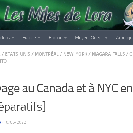
idéos
France
Europe
Moyen-Orient
Ameriqu
A
/
ETATS-UNIS
/
MONTRÉAL
/
NEW-YORK
/
NIAGARA FALLS
/
O
NTO
age au Canada et à NYC en
éparatifs]
A
·
10/05/2022