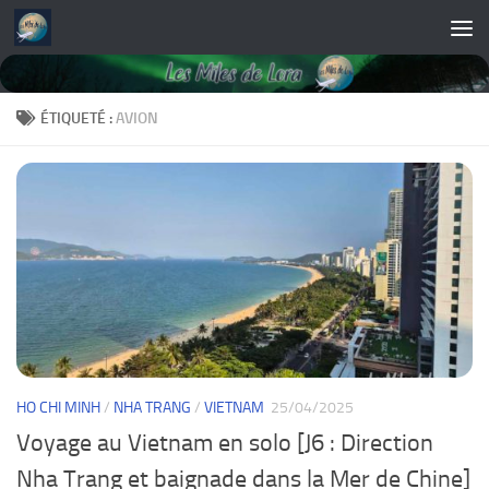
Skip to content
ÉTIQUETÉ :
AVION
HO CHI MINH
/
NHA TRANG
/
VIETNAM
25/04/2025
Voyage au Vietnam en solo [J6 : Direction
Nha Trang et baignade dans la Mer de Chine]