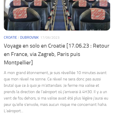
CROATIE
/
DUBROVNIK
17/06/2023
Voyage en solo en Croatie [17.06.23 : Retour
en France, via Zagreb, Paris puis
Montpellier]
A mon grand étonnement, je suis réveillée 10 minutes avant
que mon réveil ne sonne. Ce réveil ne sera donc pas aussi
brutal que ce à quoi je m’attendais. Je ferme ma valise et
prends la direction de l’aéroport où j’arriverai à 4H30. Il y a un
vent de fou dehors, si ma valise avait été plus légère j’aurai eu
peur qu’elle s’envole, mais aucun risque me concernant haha.
L’aéroport...