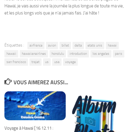
Hawaï, je vais aussi vivre la journée la plus longue de toute ma vie,
et les plus longs vols que je n’ai jamais fais. J’ai hâte !
Étiquettes :
airfrance
avion
billet
delta
etats unis
hawai
hawaii
hawaiianairlines
honolulu
introduction
los angeles
paris
san francisco
trajet
us
usa
voyage
VOUS AIMEREZ AUSSI...
Voyage à Hawaï [16.12.11 :