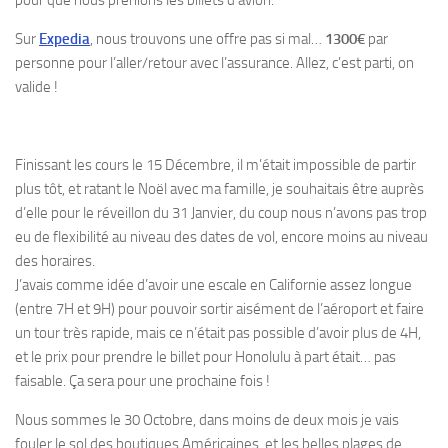
pour que nous prenions les billets d’avion.
Sur
Expedia
, nous trouvons une offre pas si mal…
1300€
par
personne pour l’aller/retour avec l’assurance. Allez, c’est parti, on
valide !
Finissant les cours le 15 Décembre, il m’était impossible de partir
plus tôt, et ratant le Noël avec ma famille, je souhaitais être auprès
d’elle pour le réveillon du 31 Janvier, du coup nous n’avons pas trop
eu de flexibilité au niveau des dates de vol, encore moins au niveau
des horaires.
J’avais comme idée d’avoir une escale en Californie assez longue
(entre 7H et 9H) pour pouvoir sortir aisément de l’aéroport et faire
un tour très rapide, mais ce n’était pas possible d’avoir plus de 4H,
et le prix pour prendre le billet pour Honolulu à part était… pas
faisable. Ça sera pour une prochaine fois !
Nous sommes le 30 Octobre, dans moins de deux mois je vais
fouler le sol des boutiques Américaines, et les belles plages de