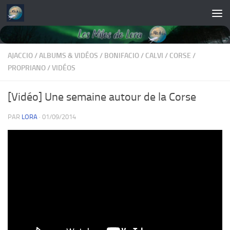
Skip to content
AJACCIO
/
ALBUMS & VIDÉOS
/
BONIFACIO
/
CALVI
/
CORSE
/
PROPRIANO
/
VIDÉOS
[Vidéo] Une semaine autour de la Corse
PAR
LORA
·
01/09/2014