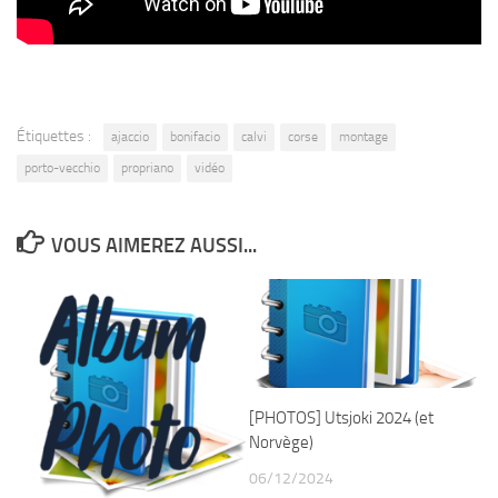
Étiquettes :
ajaccio
bonifacio
calvi
corse
montage
porto-vecchio
propriano
vidéo
VOUS AIMEREZ AUSSI...
[PHOTOS] Utsjoki 2024 (et
Norvège)
06/12/2024