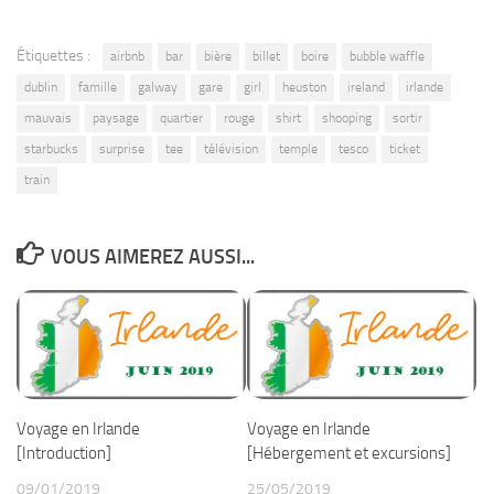
Étiquettes :
airbnb
bar
bière
billet
boire
bubble waffle
dublin
famille
galway
gare
girl
heuston
ireland
irlande
mauvais
paysage
quartier
rouge
shirt
shooping
sortir
starbucks
surprise
tee
télévision
temple
tesco
ticket
train
VOUS AIMEREZ AUSSI...
Voyage en Irlande
Voyage en Irlande
[Introduction]
[Hébergement et excursions]
09/01/2019
25/05/2019