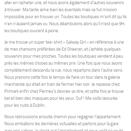
aller en racheter une, et nous avons également d’autres souvenirs
à trouver. Ma tante aime bien les éventails mais ce fut mission
impossible pour en trouver un. Toutes les boutiques m’ont dit qu’ils
n’en n’avaient jamais vu. Nous déambulons alors qu’il n’est que 9H,
les boutiques ouvrent à peine.
Je me trouve un super tee-shirt « Galway Girl » en référence à une
de mes chansons préférées de Ed Sheeran, et j’achète quelques
souvenirs pour mes proches. Toutes les boutiques vendent à peu
près les mêmes choses au mêmes prix. Une fois que nous avons
complètement descendu la rue, nous repartons dans l’autre sens.
Nous prenons cette fois le temps de faire un tour dans la galerie
marchande qui était en train de fermer hier soir. Je repasse chez
Primark enfin chez Penney’s devrais-je dire, et cette fois je trouve
bel et bien des masques pour les yeux. Ouf ! Me voilà rassurée
pour les nuits à Dublin.
Nous rebroussons ensuite chemin pour regagner l’appartement.
Nous emballons les dernières victuailles et partons pour la gare
avec nos valises. Je check out l’appartement et nous voilà en route,