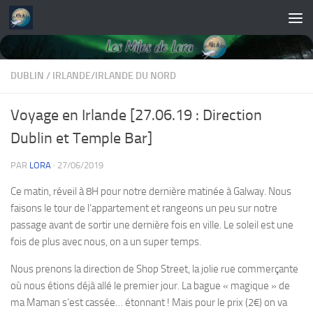
Skip to content
DUBLIN
/
IRLANDE/IRLANDE DU NORD
Voyage en Irlande [27.06.19 : Direction
Dublin et Temple Bar]
PAR
LORA
·
27/06/2019
Ce matin, réveil à 8H pour notre dernière matinée à Galway. Nous
faisons le tour de l’appartement et rangeons un peu sur notre
passage avant de sortir une dernière fois en ville. Le soleil est une
fois de plus avec nous, on a un super temps.
Nous prenons la direction de Shop Street, la jolie rue commerçante
où nous étions déjà allé le premier jour. La bague « magique » de
ma Maman s’est cassée… étonnant ! Mais pour le prix (2€) on va