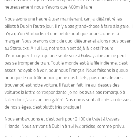
heureusement nous n’avons que 400m à faire.
Nous avons une heure à tuer maintenant, car j’ai déjà retiré les
billets à Dublin l’autre jour. Il n’y a pas grand-chose à faire à la gare, il
n’y a qu’un Starbucks et une petite boutique pour s’acheter à
manger. Nous prenons donc de quoi déjeuner et allons nous poser
au Starbucks. A 12H30, notre train est déjà là, c’est l’heure
d’embarquer. Il n’y a qu’une seule voie à Galway alors on ne peut
pas se tromper de train. Tout le monde est à la file indienne, c’est
assez incroyable à voir, pour nous Français. Nous faisons la queue
pour que le contrôleur poinçonne nos billets, puis nous devons
trouver où est notre voiture. Il faut en fait, lire au-dessus des
voitures la lettre correspondante, je ne les avais pas remarqué à
l’aller donc j’avais un peu galéré. Nos noms sont affichés au dessus
de nos sièges, c’est plutôt très pratique !
Nous embarquons et c’est parti pour 2H30 de trajet à travers
l’Irlande. Nous arrivons à Dublin à 15H42 précise, comme prévu.