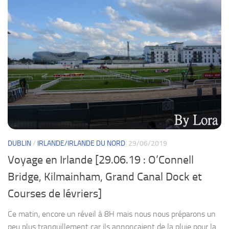
DUBLIN
/
IRLANDE/IRLANDE DU NORD
29/06/2019
Voyage en Irlande [29.06.19 : O’Connell
Bridge, Kilmainham, Grand Canal Dock et
Courses de lévriers]
Ce matin, encore un réveil à 8H mais nous nous préparons un
peu plus tranquillement car ils annonçaient de la pluie pour la