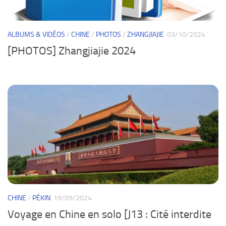
ALBUMS & VIDÉOS
/
CHINE
/
PHOTOS
/
ZHANGJIAJIE
03/10/2024
[PHOTOS] Zhangjiajie 2024
CHINE
/
PÉKIN
19/09/2024
Voyage en Chine en solo [J13 : Cité interdite