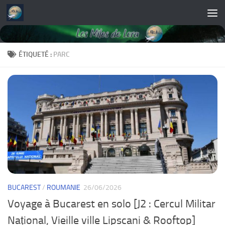
Skip to content
ÉTIQUETÉ :
PARC
BUCAREST
/
ROUMANIE
26/06/2026
Voyage à Bucarest en solo [J2 : Cercul Militar
Național, Vieille ville Lipscani & Rooftop]