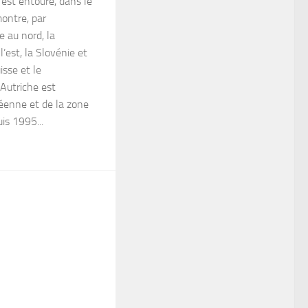
est entouré, dans le
montre, par
e au nord, la
l’est, la Slovénie et
uisse et le
’Autriche est
éenne et de la zone
is 1995...