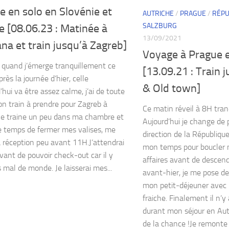
 en solo en Slovénie et
AUTRICHE
/
PRAGUE
/
RÉPU
SALZBURG
e [08.06.23 : Matinée à
13/09/2021
ana et train jusqu’à Zagreb]
Voyage à Prague e
H quand j’émerge tranquillement ce
[13.09.21 : Train 
rès la journée d’hier, celle
& Old town]
’hui va être assez calme, j’ai de toute
n train à prendre pour Zagreb à
Ce matin réveil à 8H tran
e traine un peu dans ma chambre et
Aujourd’hui je change de 
e temps de fermer mes valises, me
direction de la Républiqu
la réception peu avant 11H.J’attendrai
mon temps pour boucler 
vant de pouvoir check-out car il y
affaires avant de desce
 mal de monde. Je laisserai mes...
avant-hier, je me pose d
mon petit-déjeuner avec 
fraiche. Finalement il n’y
durant mon séjour en Autr
de la chance !Je remonte