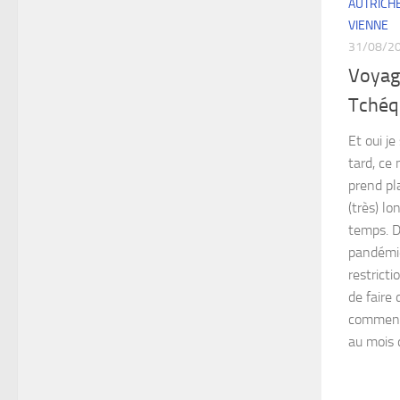
AUTRICH
VIENNE
31/08/2
Voyag
Tchéqu
Et oui je
tard, ce
prend pl
(très) l
temps. D
pandémie
restricti
de faire
commence
au mois d