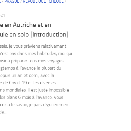
E
/
PRAGUE
/
RÉPUBLIQUE TCHÈQUE
/
021
e en Autriche et en
ie en solo [Introduction]
 sais, je vous préviens relativement
 n’est pas dans mes habitudes, moi qui
aisir à préparer tous mes voyages
ongtemps à l’avance la plupart du
epuis un an et demi, avec la
 de Covid-19 et les diverses
ons mondiales, il est juste impossible
 des plans 6 mois à l’avance. Vous
z à le savoir, je pars régulièrement
e...