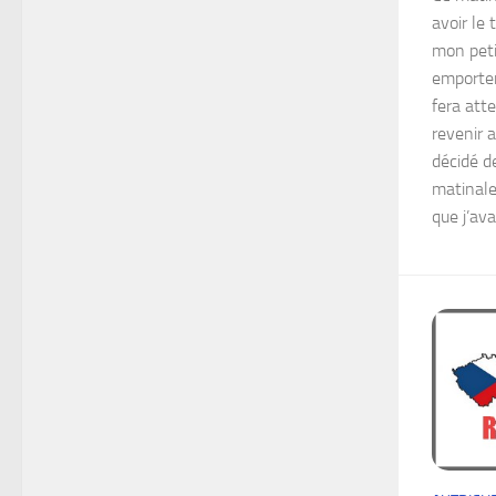
avoir le
mon peti
emporter
fera at
revenir a
décidé d
matinale,
que j’ava