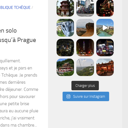
BLIQUE TCHÈQUE
/
n solo
jusqu’à Prague
quillement.
pays et je pars en
e Tchèque. Je prends
mes dernières
Charger plus
ndre déjeuner. Comme
ehors pour savourer
Suivre sur Instagram
une petite brise
 aura eu aucune pluie
iche, j’ai vraiment
 dans ma chambre...