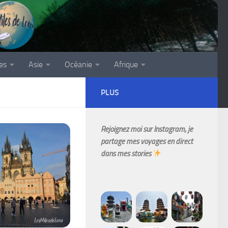
es
Asie
Océanie
Afrique
PLUS
Rejoignez moi sur Instagram, je
partage mes voyages en direct
dans mes stories