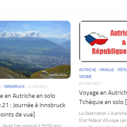
AUTRICHE
/
PRAGUE
/
RÉPU
VIENNE
01/09/2021
E
/
INNSBRUCK
12/09/2021
Voyage en Autrich
e en Autriche en solo
Tchéquie en solo [
.21 : Journée à Innsbruck
La Destination L’Autriche
oints de vue]
État fédéral d’Europe cen
, réveil très matinal à 5H50 pour