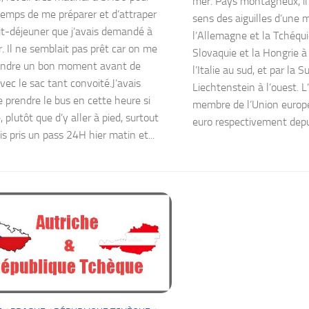
mer. Pays montagneux, il 
 temps de me préparer et d’attraper
sens des aiguilles d’une 
t-déjeuner que j’avais demandé à
l’Allemagne et la Tchéqui
. Il ne semblait pas prêt car on me
Slovaquie et la Hongrie à 
tendre un bon moment avant de
l’Italie au sud, et par la S
vec le sac tant convoité.J’avais
Liechtenstein à l’ouest. L
e prendre le bus en cette heure si
membre de l’Union europ
 plutôt que d’y aller à pied, surtout
euro respectivement depu
is pris un pass 24H hier matin et...