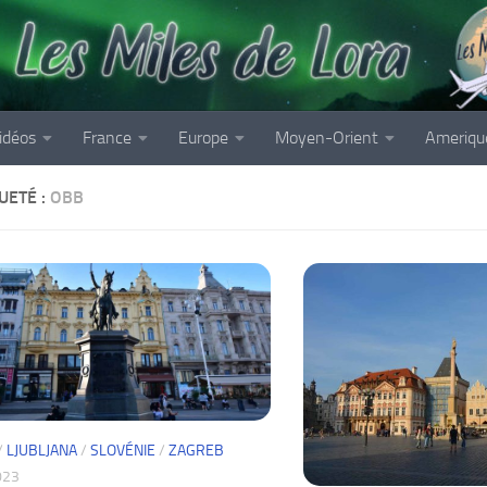
idéos
France
Europe
Moyen-Orient
Ameriqu
UETÉ :
OBB
/
LJUBLJANA
/
SLOVÉNIE
/
ZAGREB
023