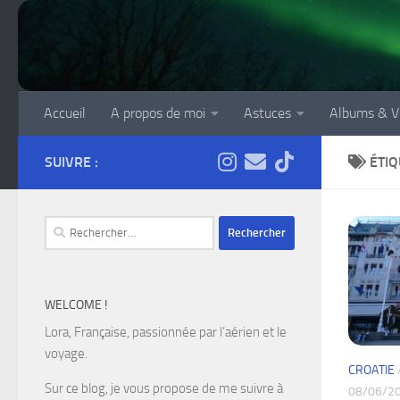
Skip to content
Accueil
A propos de moi
Astuces
Albums & V
SUIVRE :
ÉTIQ
Rechercher :
WELCOME !
Lora, Française, passionnée par l’aérien et le
voyage.
CROATIE
Sur ce blog, je vous propose de me suivre à
08/06/2