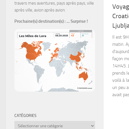
travers mes aventures, pays après pays, ville
Voyage
après ville, avion après avion.
Croati
Prochaine(s) destination(s)
: … Surprise !
Ljublj
Il est 9
matin. Ap
d’aujourd
façon mo
14H45. J
prends l
voilà à 
un peu a
avait pas
CATÉGORIES
Catégories