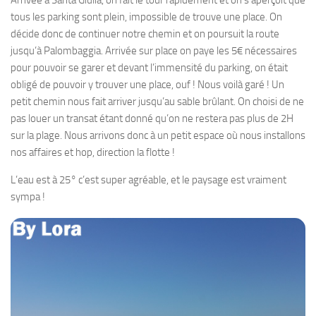
Arrivée à Santa Giulia, on fait le tour rapidement et on s’aperçoit que
tous les parking sont plein, impossible de trouve une place. On
décide donc de continuer notre chemin et on poursuit la route
jusqu’à Palombaggia. Arrivée sur place on paye les 5€ nécessaires
pour pouvoir se garer et devant l’immensité du parking, on était
obligé de pouvoir y trouver une place, ouf ! Nous voilà garé ! Un
petit chemin nous fait arriver jusqu’au sable brûlant. On choisi de ne
pas louer un transat étant donné qu’on ne restera pas plus de 2H
sur la plage. Nous arrivons donc à un petit espace où nous installons
nos affaires et hop, direction la flotte !
L’eau est à 25° c’est super agréable, et le paysage est vraiment
sympa !