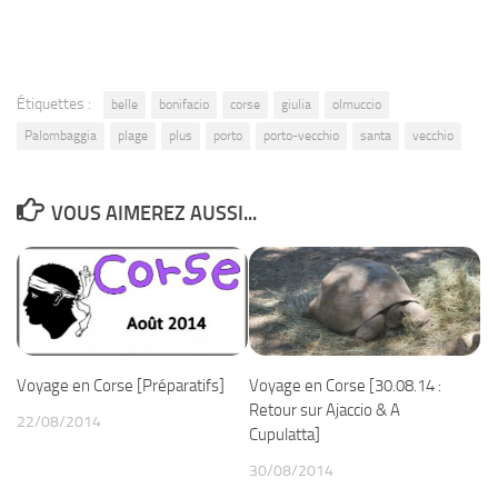
Étiquettes :
belle
bonifacio
corse
giulia
olmuccio
Palombaggia
plage
plus
porto
porto-vecchio
santa
vecchio
VOUS AIMEREZ AUSSI...
Voyage en Corse [Préparatifs]
Voyage en Corse [30.08.14 :
Retour sur Ajaccio & A
22/08/2014
Cupulatta]
30/08/2014