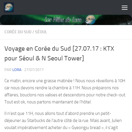
Skip to content
CORÉE DU SUD
/
SÉOUL
Voyage en Corée du Sud [27.07.17 : KTX
pour Séoul & N Seoul Tower]
PAR
LORA
·
27/07/2017
Ce matin, encore une grasse matinée ! Nous nous réveillons à 10H
car nous devons rendre la chambre à 11H. Nous préparons nos
affaires, bouclons nos valises et descendons pour notre check-out.
Tout est ok, nous partons maintenant de l’hôtel.
Il n’est que 11H, nous allons tout d’abord prendre un petit-
déjeuner au Starbucks de l’autre côté de la rue. Mais avant, Julien
voulait impérativement acheter du « Gyeongju bread », il s’agit