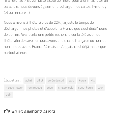
m’arrêter au 7 Eleven juste à côté de l’hôtel pour aller m’acheter un
parapluie, nous devons également recharger nos cartes T-money
(et oui, encore…)
Nous arrivons à l’hôtel à plus de 22H, j’ai juste le temps de
décharger mes photos et d’appeler la France que c’est déjà l’heure
de dormir. Avant cela, une petite recherche sur la télévision de
l’hôtel afin de savoir si nous avons une chaine française ou non, et
non… nous avons France 24 mais en Anglais, c’est déjà mieux que
partout ailleurs.
Étiquettes :
achat
billet
corée du sud
gare
korea
ktx
n seoul tower
romantique
séoul
singyonegju
south korea
tour
train
VOUS AIMEREZ AUSSI...