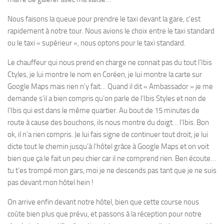
Nous faisons la queue pour prendre le taxi devant la gare, c’est
rapidement à notre tour. Nous avions le choix entre le taxi standard
ou le taxi « supérieur », nous optons pour le taxi standard.
Le chauffeur qui nous prend en charge ne connait pas du tout l’Ibis
Ctyles, je lui montre le nom en Coréen, je lui montre la carte sur
Google Maps mais rien n’y fait… Quand il dit « Ambassador » je me
demande s’il a bien compris qu’on parle de l’Ibis Styles et non de
l’Ibis qui est dans le même quartier. Au bout de 15 minutes de
route à cause des bouchons, ils nous montre du doigt… l’Ibis. Bon
ok, il n’a rien compris. Je lui fais signe de continuer tout droit, je lui
dicte tout le chemin jusqu’à l’hôtel grâce à Google Maps et on voit
bien que ça le fait un peu chier car il ne comprend rien. Ben écoute…
tu t’es trompé mon gars, moi je ne descends pas tant que je ne suis
pas devant mon hôtel hein !
On arrive enfin devant notre hôtel, bien que cette course nous
coûte bien plus que prévu, et passons à la réception pour notre