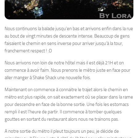
Nous continuons la balade jusqu’en bas et arrivons enfin dans la rue
au bout de vingt minutes de descente intense. Beaucoup de gens
faisaient le chemin en sens inverse pour arriver jusqu’à la tour,
franchement respect ! :D
Nous arrivons non loin de notre hôtel mais il est déjà 21H et on
commence à avoir faim. Nous prenons le métro juste en face pour
aller manger à Shake Shack une nouvelle fois.
Maintenant on commence à connaitre le trajet alors le chemin en
métro est plus rapide, on sait exactement où se placer dans la rame
pour descendre en face de la bonne sortie. Une fois les estomacs
rempli il est l’heure de partir. Il commence à tomber quelques
gouttes en sortant du restaurant alors nous ne trainons pas.
A notre sortie du métro il pleut toujours un peu, je décide de