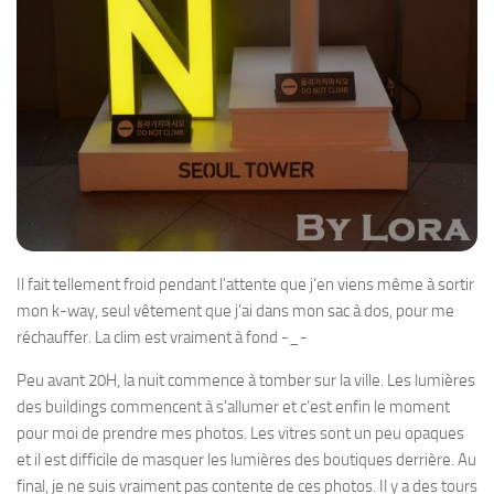
Il fait tellement froid pendant l’attente que j’en viens même à sortir
mon k-way, seul vêtement que j’ai dans mon sac à dos, pour me
réchauffer. La clim est vraiment à fond -_-
Peu avant 20H, la nuit commence à tomber sur la ville. Les lumières
des buildings commencent à s’allumer et c’est enfin le moment
pour moi de prendre mes photos. Les vitres sont un peu opaques
et il est difficile de masquer les lumières des boutiques derrière. Au
final, je ne suis vraiment pas contente de ces photos. Il y a des tours