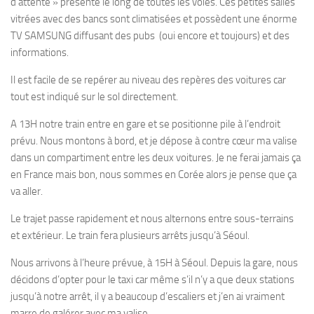
d’attente » présente le long de toutes les voies. Ces petites salles
vitrées avec des bancs sont climatisées et possèdent une énorme
TV SAMSUNG diffusant des pubs (oui encore et toujours) et des
informations.
Il est facile de se repérer au niveau des repères des voitures car
tout est indiqué sur le sol directement.
A 13H notre train entre en gare et se positionne pile à l’endroit
prévu. Nous montons à bord, et je dépose à contre cœur ma valise
dans un compartiment entre les deux voitures. Je ne ferai jamais ça
en France mais bon, nous sommes en Corée alors je pense que ça
va aller.
Le trajet passe rapidement et nous alternons entre sous-terrains
et extérieur. Le train fera plusieurs arrêts jusqu’à Séoul.
Nous arrivons à l’heure prévue, à 15H à Séoul. Depuis la gare, nous
décidons d’opter pour le taxi car même s’il n’y a que deux stations
jusqu’à notre arrêt, il y a beaucoup d’escaliers et j’en ai vraiment
marre de galérer avec ma valise…