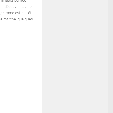
rminable journée
in découvrir la ville
ogramme est plutôt
 de marche, quelques