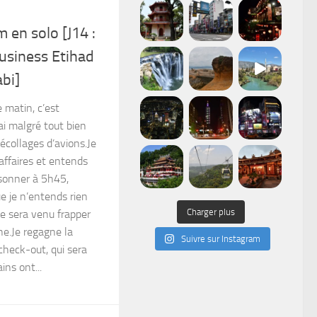
 en solo [J14 :
usiness Etihad
bi]
 matin, c’est
ai malgré tout bien
écollages d’avions.Je
affaires et entends
sonner à 5h45,
 je n’entends rien
Charger plus
ne sera venu frapper
e.Je regagne la
Suivre sur Instagram
check-out, qui sera
ins ont...