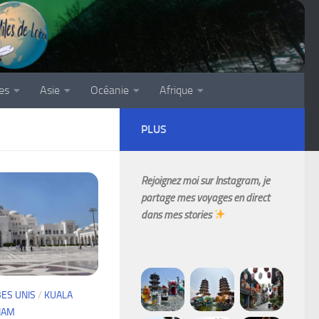
es
Asie
Océanie
Afrique
PLUS
Rejoignez moi sur Instagram, je
partage mes voyages en direct
dans mes stories
ES UNIS
/
KUALA
NAM