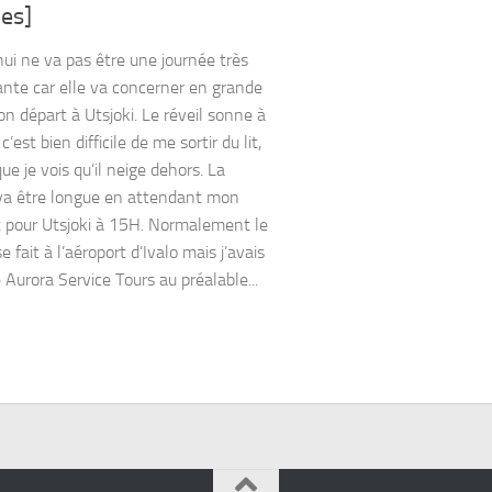
es]
hui ne va pas être une journée très
ante car elle va concerner en grande
on départ à Utsjoki. Le réveil sonne à
’est bien difficile de me sortir du lit,
ue je vois qu’il neige dehors. La
va être longue en attendant mon
t pour Utsjoki à 15H. Normalement le
e fait à l’aéroport d’Ivalo mais j’avais
 Aurora Service Tours au préalable...