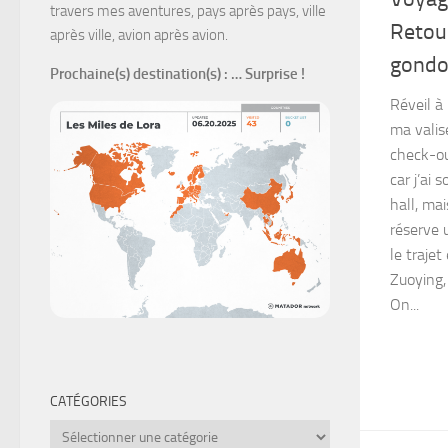
travers mes aventures, pays après pays, ville
Retou
après ville, avion après avion.
gondo
Prochaine(s) destination(s)
: … Surprise !
Réveil à
ma valis
check-out
car j’ai
hall, mai
réserve u
le trajet
Zuoying,
On...
CATÉGORIES
Catégories