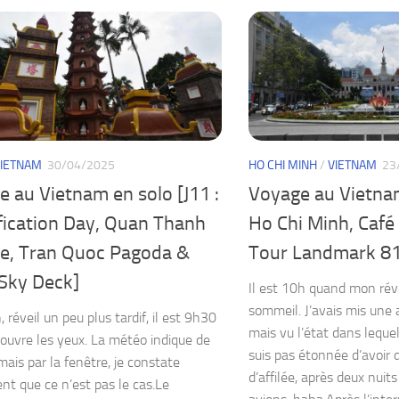
IETNAM
30/04/2025
HO CHI MINH
/
VIETNAM
23
 au Vietnam en solo [J11 :
Voyage au Vietnam
fication Day, Quan Thanh
Ho Chi Minh, Café
e, Tran Quoc Pagoda &
Tour Landmark 81
 Sky Deck]
Il est 10h quand mon réve
sommeil. J’avais mis une 
 réveil un peu plus tardif, il est 9h30
mais vu l’état dans lequel j
j’ouvre les yeux. La météo indique de
suis pas étonnée d’avoir
 mais par la fenêtre, je constate
d’affilée, après deux nuit
nt que ce n’est pas le cas.Le