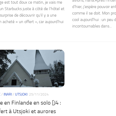
avions, haha.Après l’inte
e est tout doux ce matin, je vais me
d’hier, j’espère pouvoir enf
un Starbucks juste à côté de l’hôtel et
comme il se doit. Mon pr
a surprise de découvrir qu’il y a une
cool aujourd’hui : un peu
n acheté = un offert », car aujourd’hui
incontournables dans...
.
E
/
INARI
/
UTSJOKI
25/11/2024
 en Finlande en solo [J4 :
ert à Utsjoki et aurores