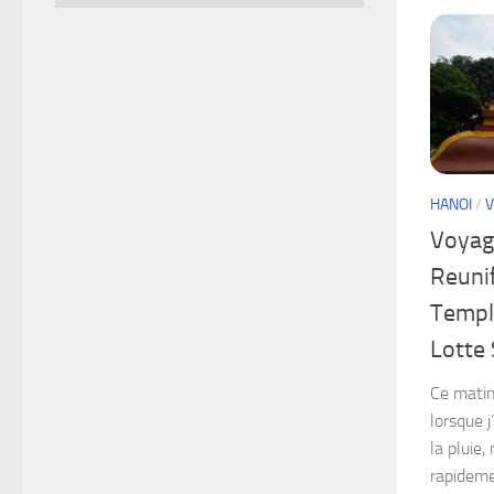
HANOI
/
V
Voyage
Reuni
Templ
Lotte
Ce matin,
lorsque 
la pluie,
rapideme