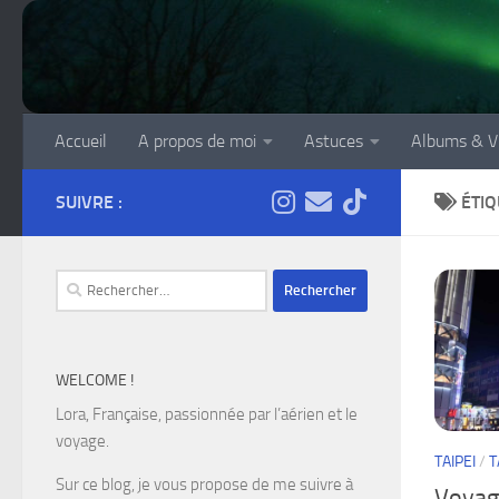
Skip to content
Accueil
A propos de moi
Astuces
Albums & V
SUIVRE :
ÉTIQ
Rechercher :
WELCOME !
Lora, Française, passionnée par l’aérien et le
voyage.
TAIPEI
/
T
Sur ce blog, je vous propose de me suivre à
Voyage