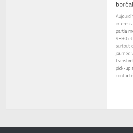
boréal
Aujourd’
intéress
partie m
9H30 et c
surtout q
journée 
transfer
pick-up s
contacté