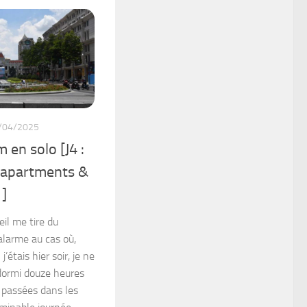
/04/2025
 en solo [J4 :
 apartments &
]
il me tire du
alarme au cas où,
’étais hier soir, je ne
 dormi douze heures
s passées dans les