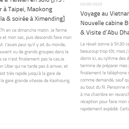
03/05/2025
r à Taipei, Maokong
Voyage au Vietnam
la & soirée à Ximending]
Nouvelle cabine B
 7h en ce dimanche matin. Je ferme
& Visite d’Abu Dha
e et mon sac, puis descends faire mon
Le réveil sonne à 5h30 ce
. J’avais peur qu’il y ait du monde,
beaucoup trop tôt, mais j’
 souvent vu de grands groupes dans le
dormi ici, au rythme des d
s ce n’est finalement pas le cas.Je
termine de préparer mes 
n Uber qui ne tarde pas à arriver, et
finalement le téléphone 
 est très rapide jusqu’à la gare de
comme demandé, sauf que
 la gare grande vitesse de Kaohsiung.
au bout du fil. Personne 
à ma chambre en revanch
réception pour faire mon 
rapidement expédié. Certa