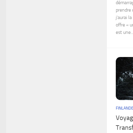
démarrag
prendre 
j’aurai l
offre « u
est une..
FINLAND
Voyage
Transf