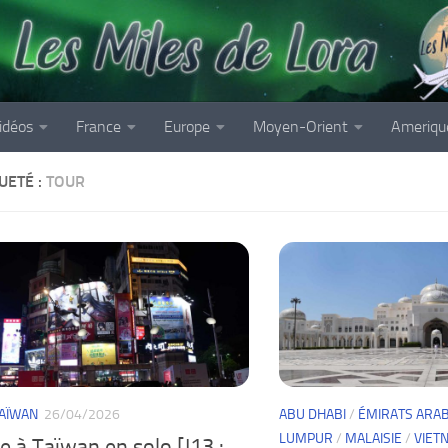
idéos
France
Europe
Moyen-Orient
Ameriqu
UETÉ :
TOUR
AÏWAN
26/04/2026
ABU DHABI
/
ÉMIRATS ARAB
LUMPUR
/
MALAISIE
/
VIET
 à Taïwan en solo [J13 :