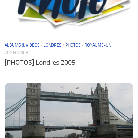
ALBUMS & VIDÉOS
/
LONDRES
/
PHOTOS
/
ROYAUME-UNI
20/03/2009
[PHOTOS] Londres 2009