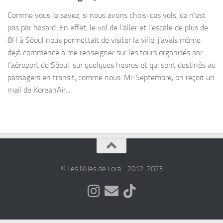
Comme vous le savez, si nous avons choisi ces vols, ce n’est
pas par hasard. En effet, le vol de l’aller et l’escale de plus de
8H à Séoul nous permettait de visiter la ville, j’avais même
déjà commencé à me renseigner sur les tours organisés par
l’aéroport de Séoul, sur quelques heures et qui sont destinés au
passagers en transit, comme nous. Mi-Septembre, on reçoit un
mail de KoreanAir...
© Les Miles de Lora - 2012-2023