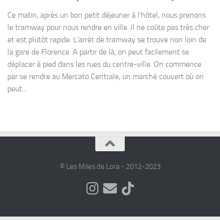
Ce matin, après un bon petit déjeuner à l’hôtel, nous prenons
le tramway pour nous rendre en ville. Il ne coûte pas très cher
et est plutôt rapide. L’arrêt de tramway se trouve non loin de
la gare de Florence. A partir de là, on peut facilement se
déplacer à pied dans les rues du centre-ville. On commence
par se rendre au Mercato Centrale, un marché couvert où on
peut...
© Les Miles de Lora - 2012-2023