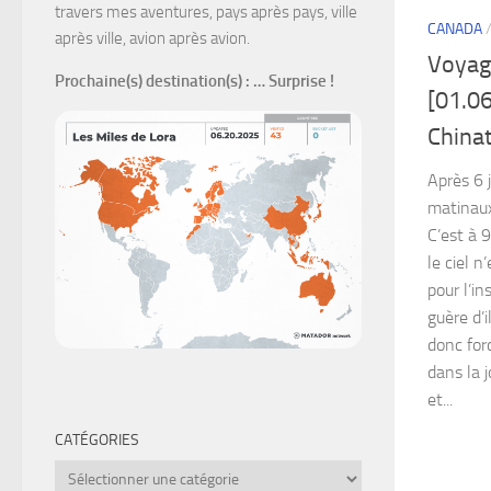
travers mes aventures, pays après pays, ville
CANADA
après ville, avion après avion.
Voyag
Prochaine(s) destination(s)
: … Surprise !
[01.06
China
Après 6 j
matinaux
C’est à 
le ciel n
pour l’in
guère d’i
donc for
dans la 
et...
CATÉGORIES
Catégories