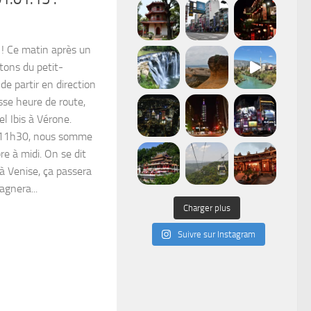
e ! Ce matin après un
itons du petit-
de partir en direction
sse heure de route,
l Ibis à Vérone.
à 11h30, nous somme
e à midi. On se dit
à Venise, ça passera
agnera...
Charger plus
Suivre sur Instagram