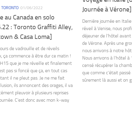
/
TORONTO
01/06/2022
Journée à Vérone]
e au Canada en solo
Dernière journée en Itali
.22 : Toronto Graffiti Alley,
réveil à Venise, nous prof
town & Casa Loma]
déjeuner de l’hôtel avant 
de Vérone. Après une gro
ours de vadrouille et de réveils
nous arrivons à notre hôte
, ça commence à être dur ce matin !
Nous arrivons à l’hôtel 
9H15 que je me réveille et finalement
censé récupérer la chambr
’est pas si foncé que ça, en tout cas
que comme c’était passé 
stant il ne pleut pas. Je ne me fait
sûrement là aussi et on g
llusion, ils annoncent des orages, il va
cément pleuvoir à plusieurs reprises
journée. C’est donc avec mon k-way