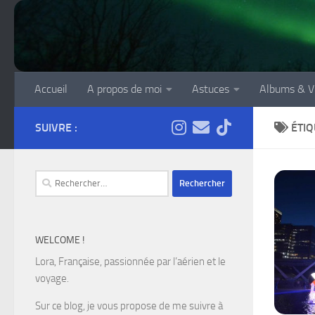
Skip to content
Accueil
A propos de moi
Astuces
Albums & V
SUIVRE :
ÉTIQ
Rechercher :
WELCOME !
Lora, Française, passionnée par l’aérien et le
voyage.
Sur ce blog, je vous propose de me suivre à