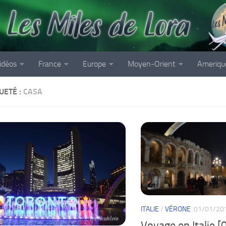
idéos
France
Europe
Moyen-Orient
Ameriqu
UETÉ :
CASA
ITALIE
/
VÉRONE
01/01/20
Voyage en Italie [