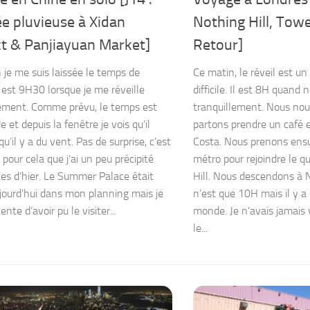
e pluvieuse à Xidan
Nothing Hill, Tow
ct & Panjiayuan Market]
Retour]
 je me suis laissée le temps de
Ce matin, le réveil est un
l est 9H30 lorsque je me réveille
difficile. Il est 8H quand
ement. Comme prévu, le temps est
tranquillement. Nous nou
et depuis la fenêtre je vois qu’il
partons prendre un café 
qu’il y a du vent. Pas de surprise, c’est
Costa. Nous prenons ensu
s pour cela que j’ai un peu précipité
métro pour rejoindre le q
tes d’hier. Le Summer Palace était
Hill. Nous descendons à No
jourd’hui dans mon planning mais je
n’est que 10H mais il y 
ente d’avoir pu le visiter...
monde. Je n’avais jamais v
le...