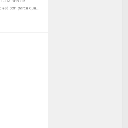
t à la noix de
’est bon parce que...