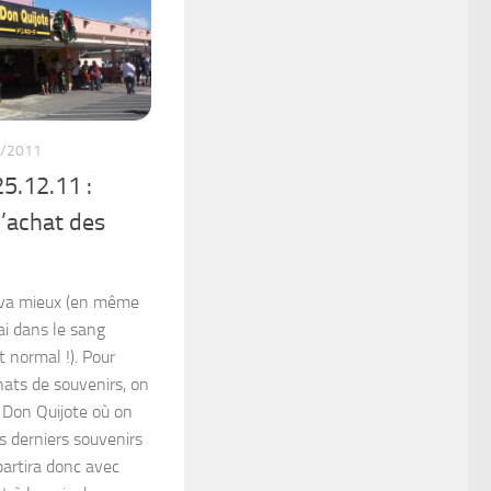
/2011
5.12.11 :
l’achat des
r va mieux (en même
ai dans le sang
normal !). Pour
hats de souvenirs, on
 Don Quijote où on
es derniers souvenirs
partira donc avec