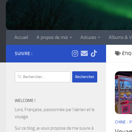
Skip to content
Accueil
A propos de moi
Astuces
Albums & V
SUIVRE :
ÉTIQ
Rechercher :
WELCOME !
Lora, Française, passionnée par l’aérien et le
voyage.
CHINE
/
P
Sur ce blog, je vous propose de me suivre à
Voyage