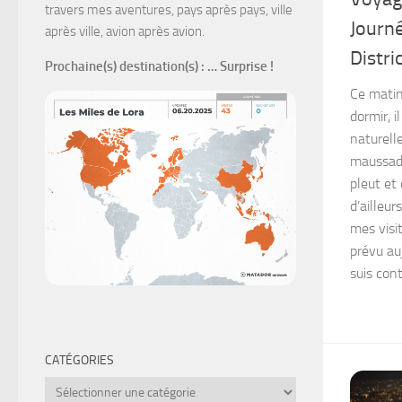
travers mes aventures, pays après pays, ville
Journé
après ville, avion après avion.
Distri
Prochaine(s) destination(s)
: … Surprise !
Ce matin
dormir, i
naturell
maussade 
pleut et 
d’ailleur
mes visi
prévu au
suis cont
CATÉGORIES
Catégories