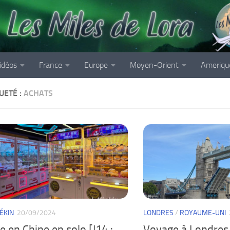
idéos
France
Europe
Moyen-Orient
Ameriqu
UETÉ :
ACHATS
ÉKIN
20/09/2024
LONDRES
/
ROYAUME-UNI
 en Chine en solo [J14 :
Voyage à Londres 