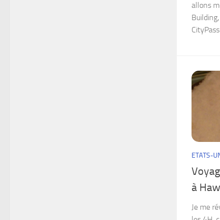
allons m
Building,
CityPass 
ETATS-U
Voyag
à Haw
Je me rév
les 4H, 