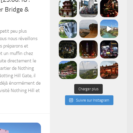
er Bridge &
 petit peu plus
 nous nous réveillons
s préparons et
et un muffin chez
ite directement le
uartier de Nothing
tting Hill Gate, il
a déjà énormément de
Charger plus
isité Nothing Hill et
Suivre sur Instagram