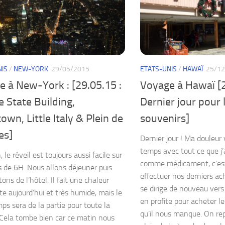
NIS
/
NEW-YORK
29/05/2015
ETATS-UNIS
/
HAWAÏ
25/12
e à New-York : [29.05.15 :
Voyage à Hawaï [2
 State Building,
Dernier jour pour 
own, Little Italy & Plein de
souvenirs]
es]
Dernier jour ! Ma douleu
temps avec tout ce que j’
 le réveil est toujours aussi facile sur
comme médicament, c’est 
s de 6H. Nous allons déjeuner puis
effectuer nos derniers ac
ons de l’hôtel. Il fait une chaleur
se dirige de nouveau vers
te aujourd’hui et très humide, mais le
en profite pour acheter l
ps sera de la partie pour toute la
qu’il nous manque. On re
 Cela tombe bien car ce matin nous