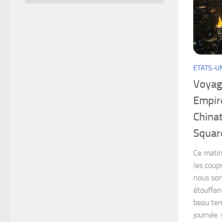
ETATS-U
Voyag
Empire
Chinat
Squar
Ce matin,
les coup
nous sort
étouffan
beau tem
journée.