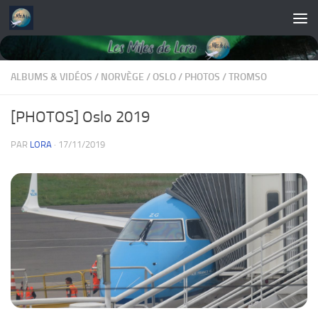
Skip to content
ALBUMS & VIDÉOS
/
NORVÈGE
/
OSLO
/
PHOTOS
/
TROMSO
[PHOTOS] Oslo 2019
PAR
LORA
·
17/11/2019