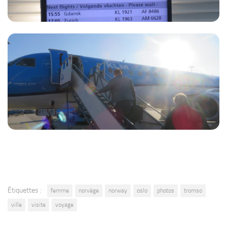
Étiquettes :
femme
norvège
norway
oslo
photos
tromso
ville
visite
voyage