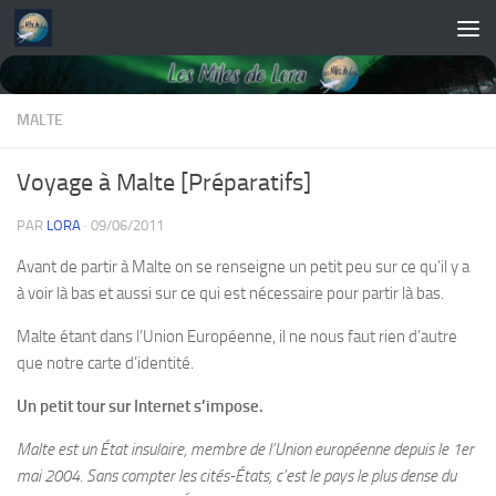
Skip to content
MALTE
Voyage à Malte [Préparatifs]
PAR
LORA
·
09/06/2011
Avant de partir à Malte on se renseigne un petit peu sur ce qu’il y a
à voir là bas et aussi sur ce qui est nécessaire pour partir là bas.
Malte étant dans l’Union Européenne, il ne nous faut rien d’autre
que notre carte d’identité.
Un petit tour sur Internet s’impose.
Malte est un État insulaire, membre de l’Union européenne depuis le 1er
mai 2004. Sans compter les cités-États, c’est le pays le plus dense du