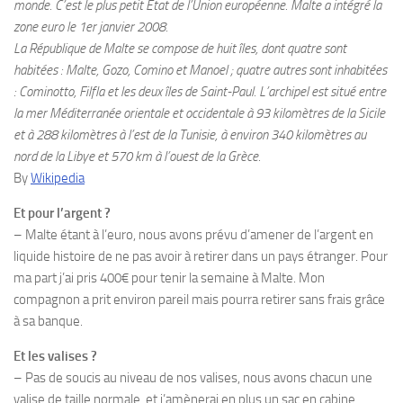
monde. C’est le plus petit État de l’Union européenne. Malte a intégré la
zone euro le 1er janvier 2008.
La République de Malte se compose de huit îles, dont quatre sont
habitées : Malte, Gozo, Comino et Manoel ; quatre autres sont inhabitées
: Cominotto, Filfla et les deux îles de Saint-Paul. L’archipel est situé entre
la mer Méditerranée orientale et occidentale à 93 kilomètres de la Sicile
et à 288 kilomètres à l’est de la Tunisie, à environ 340 kilomètres au
nord de la Libye et 570 km à l’ouest de la Grèce.
By
Wikipedia
Et pour l’argent ?
– Malte étant à l’euro, nous avons prévu d’amener de l’argent en
liquide histoire de ne pas avoir à retirer dans un pays étranger. Pour
ma part j’ai pris 400€ pour tenir la semaine à Malte. Mon
compagnon a prit environ pareil mais pourra retirer sans frais grâce
à sa banque.
Et les valises ?
– Pas de soucis au niveau de nos valises, nous avons chacun une
valise de taille normale, et j’amènerai en plus un sac en cabine