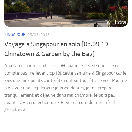
SINGAPOUR
05/09/2019
Voyage à Singapour en solo [05.09.19 :
Chinatown & Garden by the Bay]
Après une bonne nuit, il est 9H quand le réveil sonne. Je ne
compte pas me lever trop tôt cette semaine à Singapour car je
sais que mes points d’intérêts vont surtout être le soir. Pour ne
pas avoir une trop longue journée dehors, je me prépare
tranquillement et déjeune dans ma chambre. Je pars peu
avant 10H en direction du 7 Eleven à côté de mon hôtel.
J’hésitais à...