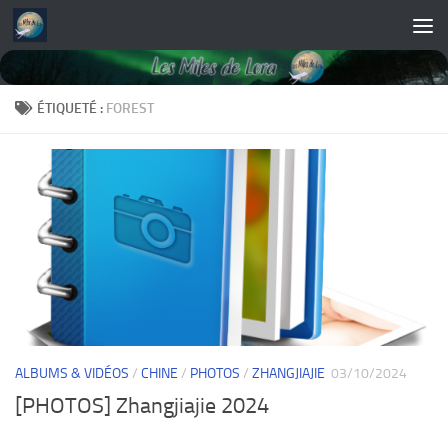
Skip to content
ÉTIQUETÉ :
FOREST
ALBUMS & VIDÉOS
/
CHINE
/
PHOTOS
/
ZHANGJIAJIE
03/10/2024
[PHOTOS] Zhangjiajie 2024