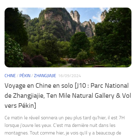
CHINE
/
PÉKIN
/
ZHANGJIAJIE
16/09/2024
Voyage en Chine en solo [J10 : Parc National
de Zhangjiajie, Ten Mile Natural Gallery & Vol
vers Pékin]
Ce matin le réveil sonnera un peu plus tard qu’hier, il est 7H
lorsque j’ouvre les yeux. C’est ma dernière nuit dans les
montagnes. Tout comme hier, je vois qu’il y a beaucoup de