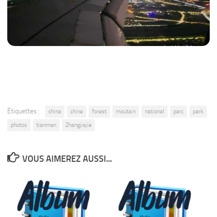
Étiquettes :
china
chine
forest
moutain
national
parc
park
photos
tianmen
Zhangjiajie
VOUS AIMEREZ AUSSI...