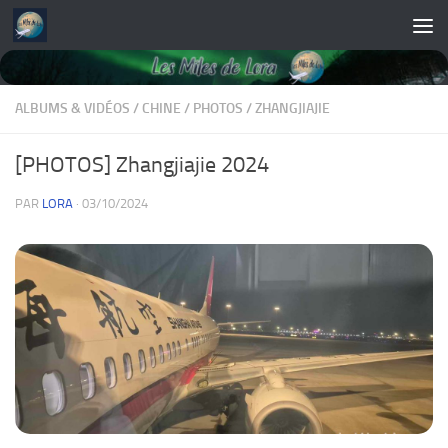
Skip to content
ALBUMS & VIDÉOS
/
CHINE
/
PHOTOS
/
ZHANGJIAJIE
[PHOTOS] Zhangjiajie 2024
PAR
LORA
·
03/10/2024