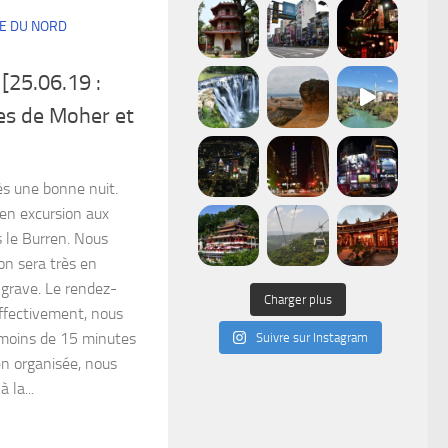
E DU NORD
[25.06.19 :
ses de Moher et
ès une bonne nuit.
 en excursion aux
 le Burren. Nous
on sera très en
 grave. Le rendez-
Charger plus
Effectivement, nous
s moins de 15 minutes
Suivre sur Instagram
en organisée, nous
 la...