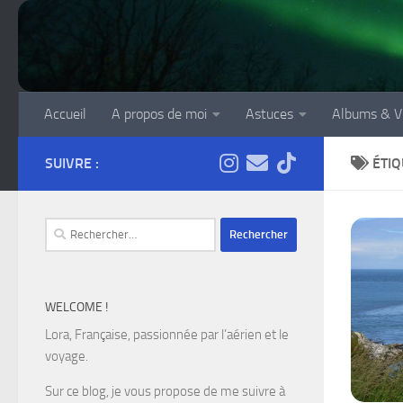
Skip to content
Accueil
A propos de moi
Astuces
Albums & V
SUIVRE :
ÉTIQ
Rechercher :
WELCOME !
Lora, Française, passionnée par l’aérien et le
voyage.
Sur ce blog, je vous propose de me suivre à