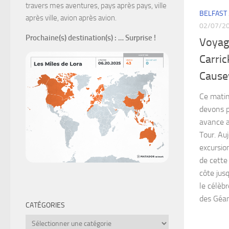
travers mes aventures, pays après pays, ville
BELFAST
après ville, avion après avion.
02/07/2
Prochaine(s) destination(s)
: … Surprise !
Voyage
Carric
Cause
Ce matin
devons p
avance a
Tour. Au
excursio
de cette 
côte jus
le célèb
des Géan
CATÉGORIES
Catégories