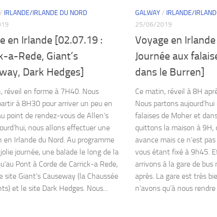
/
IRLANDE/IRLANDE DU NORD
GALWAY
/
IRLANDE/IRLAND
019
25/06/2019
 en Irlande [02.07.19 :
Voyage en Irlande 
k-a-Rede, Giant’s
Journée aux falai
way, Dark Hedges]
dans le Burren]
, réveil en forme à 7H40. Nous
Ce matin, réveil à 8H apr
artir à 8H30 pour arriver un peu en
Nous partons aujourd’hui
u point de rendez-vous de Allen’s
falaises de Moher et dans
jourd’hui, nous allons effectuer une
quittons la maison à 9H, 
n en Irlande du Nord. Au programme
avance mais ce n’est pas
jolie journée, une balade le long de la
vous étant fixé à 9h45. 
qu’au Pont à Corde de Carrick-a Rede,
arrivons à la gare de bu
re site Giant’s Causeway (la Chaussée
après. La gare est très bi
ts) et le site Dark Hedges. Nous...
n’avons qu’à nous rendre à