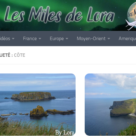
idéos
France
Europe
Moyen-Orient
Ameriqu
UETÉ :
CÔTE