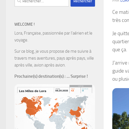
PAR
LOR
Ce mati
très com
WELCOME !
Je quitt
Lora, Française, passionnée par l’aérien et le
voyage.
quartier
que ça.
Sur ce blog, je vous propose de me suivre à
travers mes aventures, pays après pays, ville
J’arriv
après ville, avion après avion.
guide va
Prochaine(s) destination(s)
: … Surprise !
ou plus