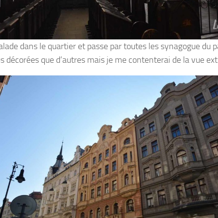
alade dans le quartier et passe par toutes les synagogue du p
us décorées que d’autres mais je me contenterai de la vue ext