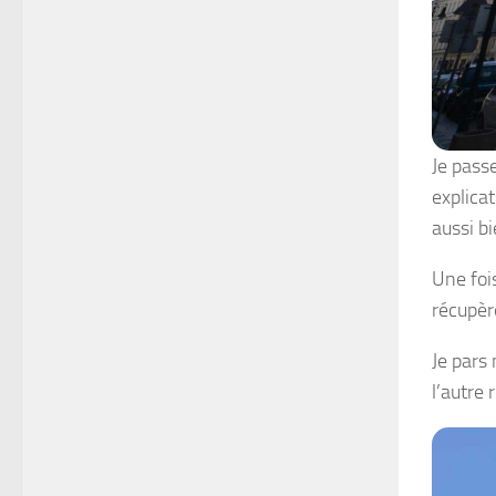
Je pass
explica
aussi bi
Une foi
récupèr
Je pars
l’autre 