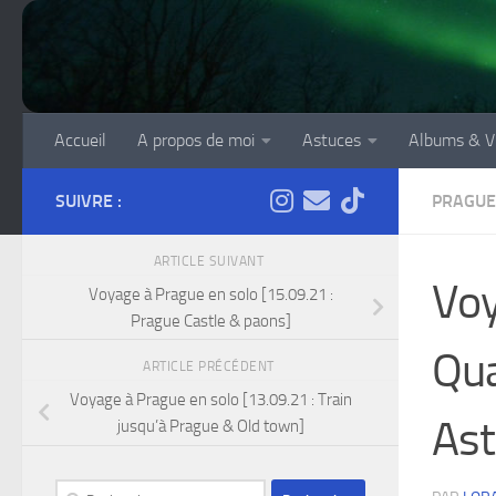
Skip to content
Accueil
A propos de moi
Astuces
Albums & V
SUIVRE :
PRAGUE
ARTICLE SUIVANT
Voy
Voyage à Prague en solo [15.09.21 :
Prague Castle & paons]
Qua
ARTICLE PRÉCÉDENT
Voyage à Prague en solo [13.09.21 : Train
As
jusqu’à Prague & Old town]
Rechercher :