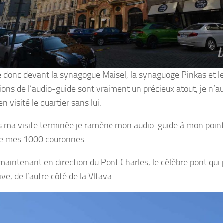
e donc devant la synagogue Maisel, la synaguoge Pinkas et le 
tions de l’audio-guide sont vraiment un précieux atout, je n’
en visité le quartier sans lui.
s ma visite terminée je ramène mon audio-guide à mon point
e mes 1000 couronnes.
 maintenant en direction du Pont Charles, le célèbre pont qui 
rive, de l’autre côté de la Vltava.