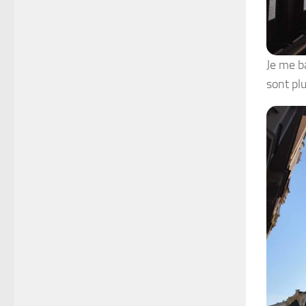
Je me b
sont pl