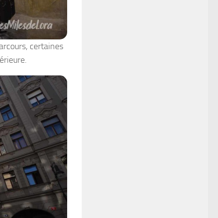
arcours, certaines
érieure.