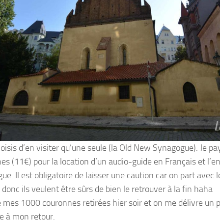
hoisis d’en visiter qu’une seule (la Old New Synagogue). Je p
es (11€) pour la location d’un audio-guide en Français et l’e
e. Il est obligatoire de laisser une caution car on part avec l
 donc ils veulent être sûrs de bien le retrouver à la fin haha
se mes 1000 couronnes retirées hier soir et on me délivre un p
e à mon retour.