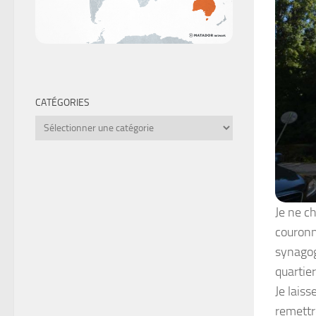
CATÉGORIES
Catégories
Je ne c
couronn
synagogu
quartier
Je lais
remettr