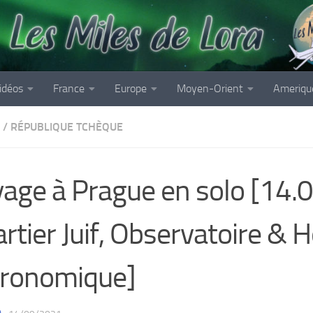
idéos
France
Europe
Moyen-Orient
Ameriqu
/
RÉPUBLIQUE TCHÈQUE
age à Prague en solo [14.0
rtier Juif, Observatoire & 
tronomique]