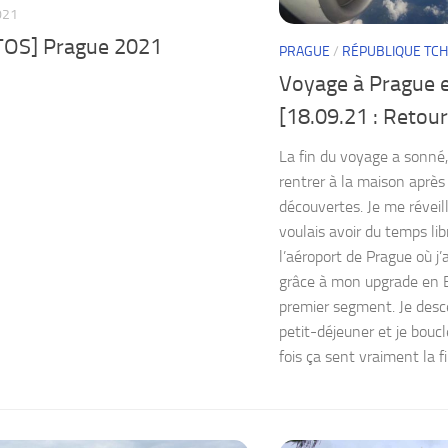
021
OS] Prague 2021
PRAGUE
/
RÉPUBLIQUE TC
Voyage à Prague e
[18.09.21 : Retou
La fin du voyage a sonné, 
rentrer à la maison aprè
découvertes. Je me réveil
voulais avoir du temps li
l’aéroport de Prague où j’au
grâce à mon upgrade en 
premier segment. Je desc
petit-déjeuner et je boucl
fois ça sent vraiment la fin