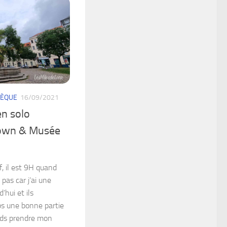
HÈQUE
16/09/2021
n solo
town & Musée
f, il est 9H quand
pas car j’ai une
’hui et ils
s une bonne partie
ends prendre mon