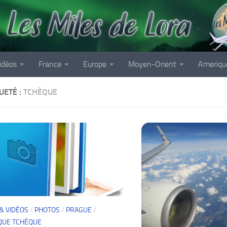
idéos
France
Europe
Moyen-Orient
Ameriqu
UETÉ :
TCHÈQUE
& VIDÉOS
/
PHOTOS
/
PRAGUE
/
QUE TCHÈQUE