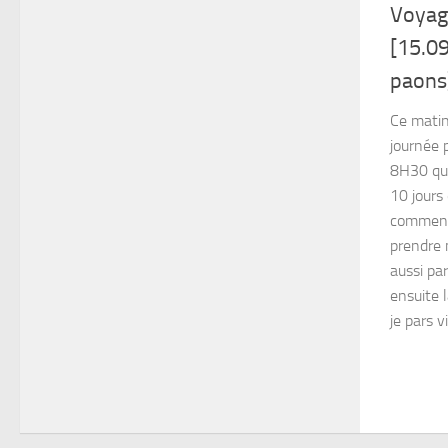
Voyag
[15.09
paons
Ce matin,
journée p
8H30 qua
10 jours
commence
prendre 
aussi par
ensuite 
je pars v