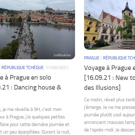
PRAGUE
/
RÉPUBLIQUE TC
Voyage à Prague e
/
RÉPUBLIQUE TCHÈQUE
17/09/2021
e à Prague en solo
[16.09.21 : New 
.21 : Dancing house &
des Illusions]
Ce matin, réveil plus tardi
j’émerge. Je ne me presse 
, je me réveille à 9H, c’est mon
journée plutôt cool aujourd
our à Prague, j’ai quelques petites
annoncent mauvais temp
 faire pour cette dernière journée et
de l’après-midi. Je desc
t un peu éparpillées. Durant la nuit,