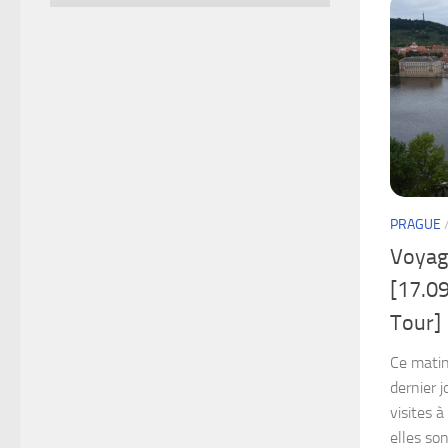
PRAGUE
Voyag
[17.09
Tour]
Ce matin
dernier j
visites à
elles son