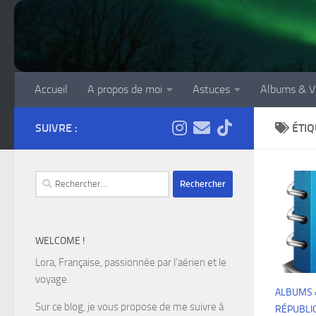
Skip to content
Accueil
A propos de moi
Astuces
Albums & V
SUIVRE :
ÉTIQ
Rechercher :
WELCOME !
Lora, Française, passionnée par l’aérien et le
voyage.
ALBUMS 
Sur ce blog, je vous propose de me suivre à
RÉPUBLI