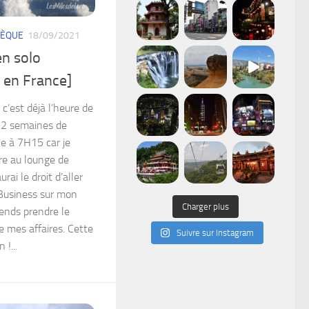
HÈQUE
18/09/2021
n solo
r en France]
c’est déjà l’heure de
s 2 semaines de
le à 7H15 car je
bre au lounge de
rai le droit d’aller
Business sur mon
Charger plus
ends prendre le
e mes affaires. Cette
Suivre sur Instagram
 !...