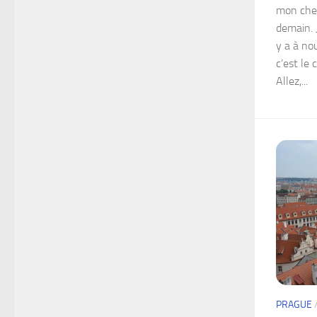
mon chec
demain. 
y a à no
c’est le
Allez,...
PRAGUE