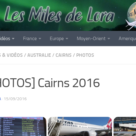
idéos
France
Europe
Moyen-Orient
Ameriqu
 & VIDÉOS
/
AUSTRALIE
/
CAIRNS
/
PHOTOS
HOTOS] Cairns 2016
A
·
15/09/2016