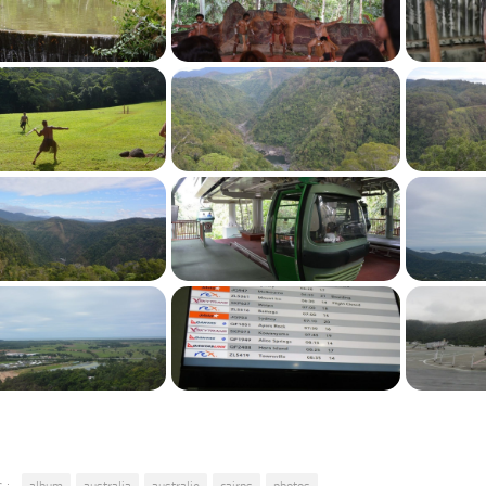
 :
album
australia
australie
cairns
photos