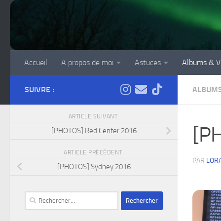
Skip to content
Accueil
A propos de moi
Astuces
Albums & V
SUIVRE :
ALBUMS
ARTICLE SUIVANT
[P
[PHOTOS] Red Center 2016
ARTICLE PRÉCÉDENT
PAR
LOR
[PHOTOS] Sydney 2016
Rechercher :