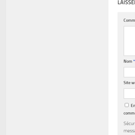
LAISS
Comm
Nom
*
Site 
En
comme
Sécur
messa