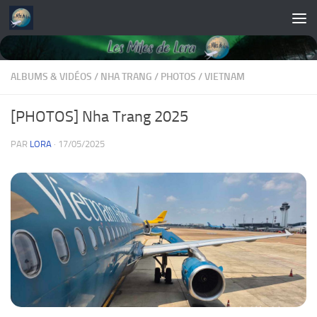
Skip to content
ALBUMS & VIDÉOS
/
NHA TRANG
/
PHOTOS
/
VIETNAM
[PHOTOS] Nha Trang 2025
PAR
LORA
·
17/05/2025