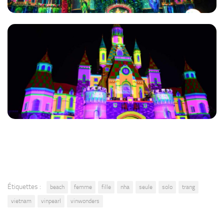
Étiquettes :
beach
femme
fille
nha
seule
solo
trang
vietnam
vinpearl
vinwonders