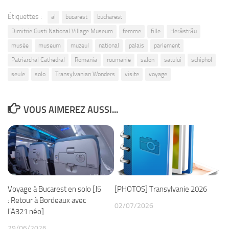
Étiquettes :
al
bucarest
bucharest
Dimitrie Gusti National Village Museum
femme
fille
Herăstrău
musée
museum
muzeul
national
palais
parlement
Patriarchal Cathedral
Romania
roumanie
salon
satului
schiphol
seule
solo
Transylvanian Wonders
visite
voyage
VOUS AIMEREZ AUSSI...
Voyage à Bucarest en solo [J5
[PHOTOS] Transylvanie 2026
: Retour à Bordeaux avec
02/07/2026
l’A321 néo]
29/06/2026