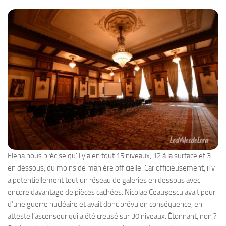
Elena nous précise qu’il y a en tout 15 niveaux, 12 à la surface et 3
en dessous, du moins de manière officielle. Car officieusement, il y
a potentiellement tout un réseau de galeries en dessous avec
encore davantage de pièces cachées. Nicolae Ceaușescu avait peur
d’une guerre nucléaire et avait donc prévu en conséquence, en
atteste l’ascenseur qui a été creusé sur 30 niveaux. Étonnant, non ?