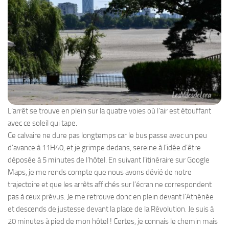
L’arrêt se trouve en plein sur la quatre voies où l’air est étouffant
avec ce soleil qui tape.
Ce calvaire ne dure pas longtemps car le bus passe avec un peu
d’avance à 11H40, et je grimpe dedans, sereine à l’idée d’être
déposée à 5 minutes de l’hôtel. En suivant l’itinéraire sur Google
Maps, je me rends compte que nous avons dévié de notre
trajectoire et que les arrêts affichés sur l’écran ne correspondent
pas à ceux prévus. Je me retrouve donc en plein devant l’Athénée
et descends de justesse devant la place de la Révolution. Je suis à
20 minutes à pied de mon hôtel ! Certes, je connais le chemin mais