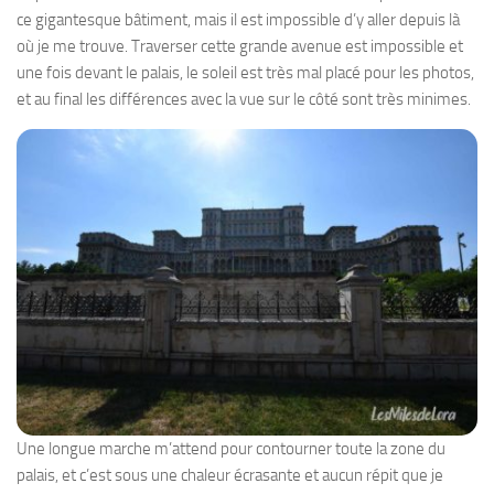
ce gigantesque bâtiment, mais il est impossible d’y aller depuis là
où je me trouve. Traverser cette grande avenue est impossible et
une fois devant le palais, le soleil est très mal placé pour les photos,
et au final les différences avec la vue sur le côté sont très minimes.
Une longue marche m’attend pour contourner toute la zone du
palais, et c’est sous une chaleur écrasante et aucun répit que je