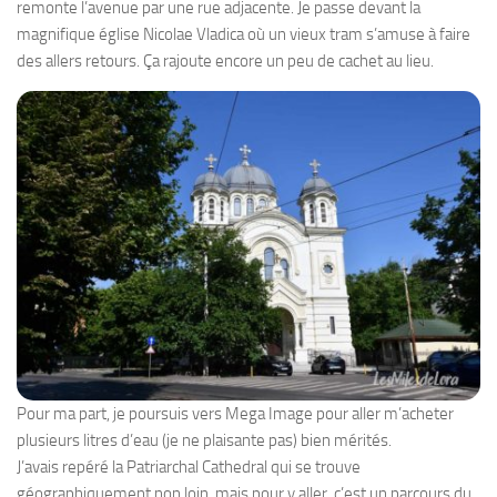
remonte l’avenue par une rue adjacente. Je passe devant la
magnifique église Nicolae Vladica où un vieux tram s’amuse à faire
des allers retours. Ça rajoute encore un peu de cachet au lieu.
Pour ma part, je poursuis vers Mega Image pour aller m’acheter
plusieurs litres d’eau (je ne plaisante pas) bien mérités.
J’avais repéré la Patriarchal Cathedral qui se trouve
géographiquement non loin, mais pour y aller, c’est un parcours du