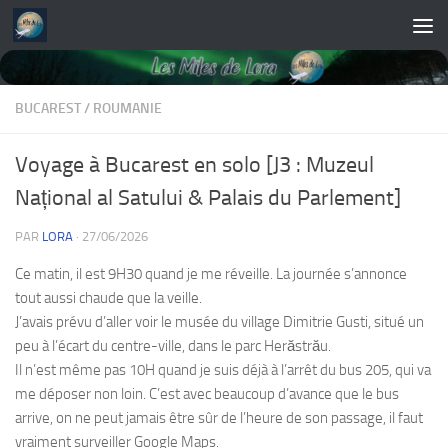
Skip to content
BUCAREST
/
ROUMANIE
Voyage à Bucarest en solo [J3 : Muzeul
Național al Satului & Palais du Parlement]
PAR
LORA
·
27/06/2026
Ce matin, il est 9H30 quand je me réveille. La journée s’annonce
tout aussi chaude que la veille.
J’avais prévu d’aller voir le musée du village Dimitrie Gusti, situé un
peu à l’écart du centre-ville, dans le parc Herăstrău.
Il n’est même pas 10H quand je suis déjà à l’arrêt du bus 205, qui va
me déposer non loin. C’est avec beaucoup d’avance que le bus
arrive, on ne peut jamais être sûr de l’heure de son passage, il faut
vraiment surveiller Google Maps.