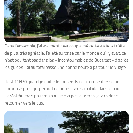
Dans l’ensemble, j’ai vraiment beaucoup aimé cette visite, et c’était
de plus, très agréable. J’ai été surprise par le monde qu’il y avait, ce
n’est pourtant pas dans les « incontournables de Bucarest » d’après
les guides. J’ai au total passé une bonne heure à parcourir le village.
Il est 11H30 quand je quitte le musée. Face à moi se dresse un
immense pont qui permet de poursuivre sa balade dans le parc
Herăstrău mais pour ma part, je n’ai pas le temps, je vais donc
retourner vers le bus.