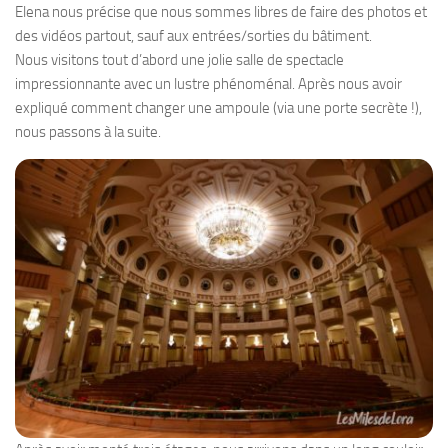
Elena nous précise que nous sommes libres de faire des photos et
des vidéos partout, sauf aux entrées/sorties du bâtiment.
Nous visitons tout d’abord une jolie salle de spectacle
impressionnante avec un lustre phénoménal. Après nous avoir
expliqué comment changer une ampoule (via une porte secrète !),
nous passons à la suite.