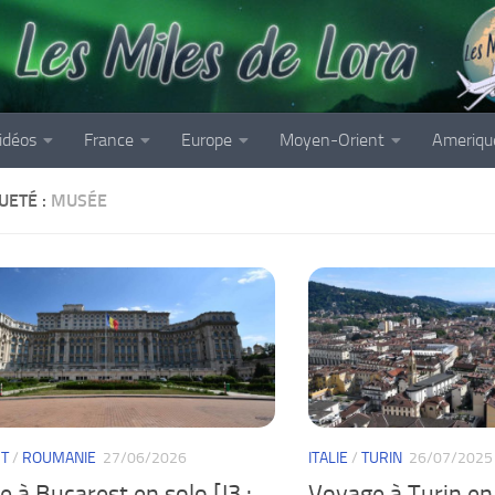
idéos
France
Europe
Moyen-Orient
Ameriqu
UETÉ :
MUSÉE
T
/
ROUMANIE
27/06/2026
ITALIE
/
TURIN
26/07/2025
 à Bucarest en solo [J3 :
Voyage à Turin en 