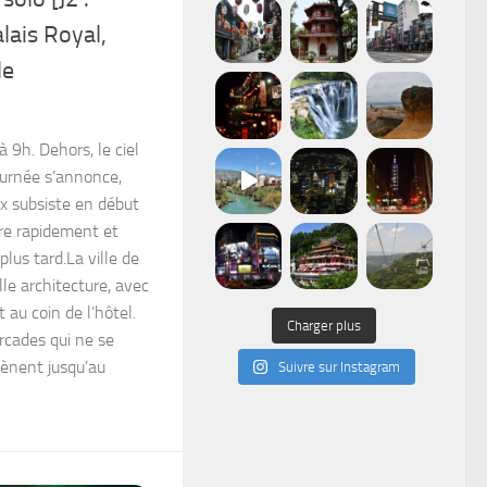
alais Royal,
le
à 9h. Dehors, le ciel
journée s’annonce,
x subsiste en début
are rapidement et
plus tard.La ville de
elle architecture, avec
au coin de l’hôtel.
Charger plus
rcades qui ne se
mènent jusqu’au
Suivre sur Instagram