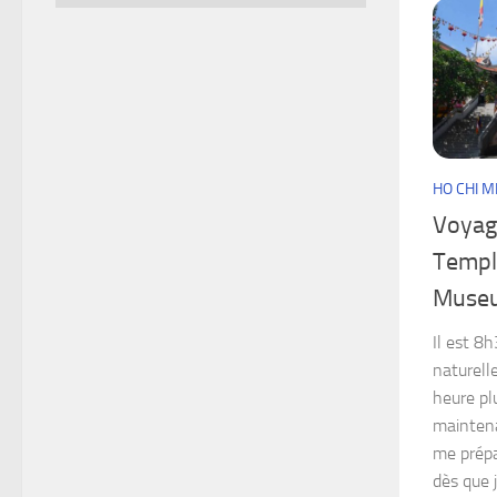
HO CHI M
Voyage
Templ
Museu
Il est 8h
naturell
heure pl
maintena
me prépa
dès que j