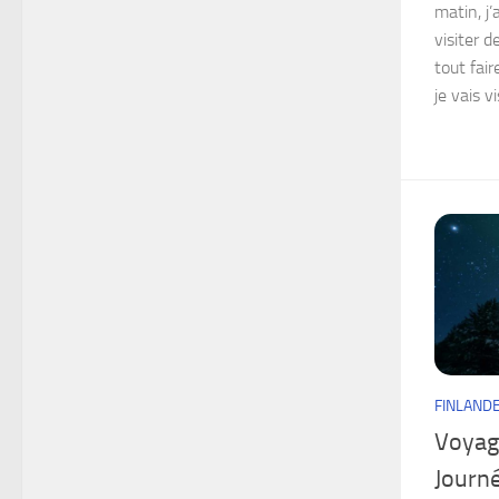
matin, j
visiter d
tout fai
je vais vis
FINLAND
Voyage
Journ