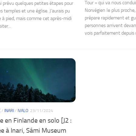
Tour » qui va nous conduir
’ai prévu quelques petites étapes pour
Norvégien le plus proche,
es temples et une église. J’aurais pu
prépare rapidement et gue
re à pied, mais comme cet après-midi
personnes arrivent devant 
iter...
vois parfaitement depuis 
E
/
INARI
/
IVALO
23/11/2024
 en Finlande en solo [J2 :
ée à Inari, Sámi Museum