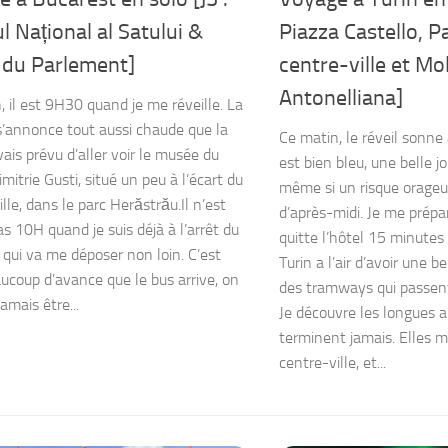
 Național al Satului &
Piazza Castello, P
 du Parlement]
centre-ville et Mo
Antonelliana]
, il est 9H30 quand je me réveille. La
s’annonce tout aussi chaude que la
Ce matin, le réveil sonne 
avais prévu d’aller voir le musée du
est bien bleu, une belle 
imitrie Gusti, situé un peu à l’écart du
même si un risque orageu
lle, dans le parc Herăstrău.Il n’est
d’après-midi. Je me prép
 10H quand je suis déjà à l’arrêt du
quitte l’hôtel 15 minutes 
 qui va me déposer non loin. C’est
Turin a l’air d’avoir une b
ucoup d’avance que le bus arrive, on
des tramways qui passent 
amais être...
Je découvre les longues a
terminent jamais. Elles 
centre-ville, et...