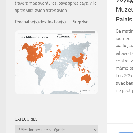
travers mes aventures, pays après pays, ville
Muzeul
après ville, avion après avion.
Palais
Prochaine(s) destination(s)
: … Surprise !
Ce matin
journée 
veille.J’
village D
centre-vi
même pas
bus 205,
avec bea
ne peut j
CATÉGORIES
Catégories