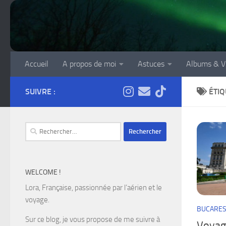
Skip to content
Accueil
A propos de moi
Astuces
Albums & V
SUIVRE :
ÉTIQ
Rechercher :
WELCOME !
Lora, Française, passionnée par l’aérien et le
voyage.
BUCARES
Sur ce blog, je vous propose de me suivre à
Voyage