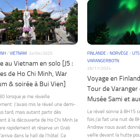
INH
/
VIETNAM
24/04/2025
FINLANDE
/
NORVÈGE
/
UTS
VARANGERBOTN
 au Vietnam en solo [J5 :
26/11/2024
es de Ho Chi Minh, War
Voyage en Finlande
m & soirée à Bui Vien]
Tour de Varanger
30 lorsque je me réveille
Musée Sami et aur
ement. J’avais mis le réveil une demi-
Le réveil sonne à 8H15 c
us tard, mais autant partir dès
fois j’ai fait une nuit de 8
nt à la découverte de Ho Chi Minh.Je
Andrew nous avait donné
re rapidement et réserve un Grab
veille devant la hutte pou
’arrive dans le hall de l’hôtel. Ce