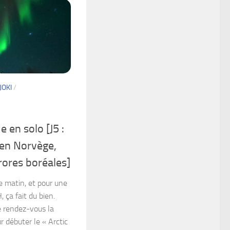
JOKI
/
 en solo [J5 :
 en Norvège,
ores boréales]
e matin, et pour une
H, ça fait du bien.
 rendez-vous la
r débuter le « Arctic