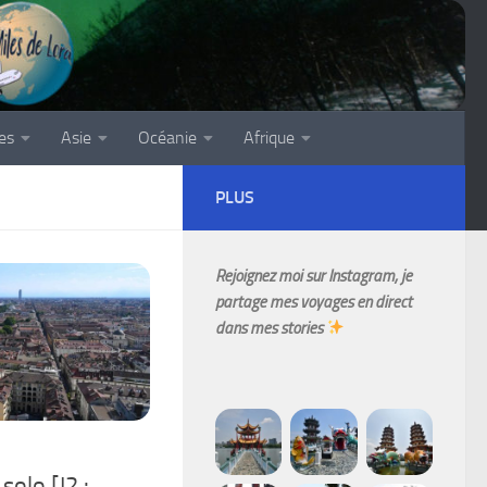
es
Asie
Océanie
Afrique
PLUS
Rejoignez moi sur Instagram, je
partage mes voyages en direct
dans mes stories
solo [J2 :