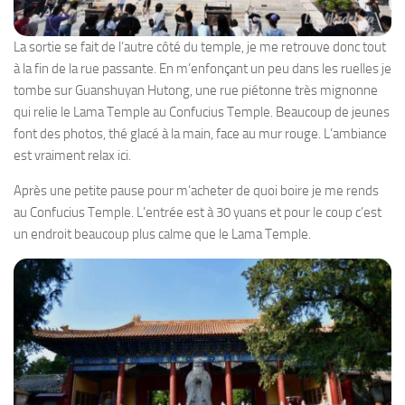
La sortie se fait de l’autre côté du temple, je me retrouve donc tout
à la fin de la rue passante. En m’enfonçant un peu dans les ruelles je
tombe sur Guanshuyan Hutong, une rue piétonne très mignonne
qui relie le Lama Temple au Confucius Temple. Beaucoup de jeunes
font des photos, thé glacé à la main, face au mur rouge. L’ambiance
est vraiment relax ici.
Après une petite pause pour m’acheter de quoi boire je me rends
au Confucius Temple. L’entrée est à 30 yuans et pour le coup c’est
un endroit beaucoup plus calme que le Lama Temple.