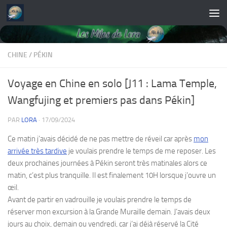
Skip to content
CHINE
/
PÉKIN
Voyage en Chine en solo [J11 : Lama Temple,
Wangfujing et premiers pas dans Pékin]
PAR
LORA
·
17/09/2024
Ce matin j’avais décidé de ne pas mettre de réveil car après
mon
arrivée très tardive
je voulais prendre le temps de me reposer. Les
deux prochaines journées à Pékin seront très matinales alors ce
matin, c’est plus tranquille. Il est finalement 10H lorsque j’ouvre un
œil.
Avant de partir en vadrouille je voulais prendre le temps de
réserver mon excursion à la Grande Muraille demain. J’avais deux
jours au choix, demain ou vendredi, car j’ai déjà réservé la Cité