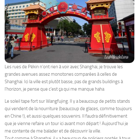
Les rues de Pékin n’ont rien à voir avec Shanghai, je trouve les
grandes avenues assez monotones comparées à celles de
Shanghai. Ici la ville est plutôt basse, pas de grands buildings à
l’horizon, je pense que c’est ça qui me manque haha
Le soleil tape fort sur Wangfujing. Il y a beaucoup de petits stands
qui vendent de la nourriture (beaucoup de glaces, comme toujours
en Chine !), et aussi quelques souvenirs. Il faudra définitivement
que je vienne refaire un tour ici avant mon départ ! Aujourd’hui je
me contente de me balader et de découvrir la ville.
Tout comme à Shanghai, il y a beaucoup de policiers postés à tous