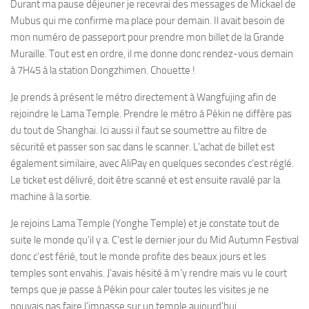
Durant ma pause déjeuner je recevrai des messages de Mickael de
Mubus qui me confirme ma place pour demain. Il avait besoin de
mon numéro de passeport pour prendre mon billet de la Grande
Muraille. Tout est en ordre, il me donne donc rendez-vous demain
à 7H45 à la station Dongzhimen. Chouette !
Je prends à présent le métro directement à Wangfujing afin de
rejoindre le Lama Temple. Prendre le métro à Pékin ne diffère pas
du tout de Shanghai. Ici aussi il faut se soumettre au filtre de
sécurité et passer son sac dans le scanner. L’achat de billet est
également similaire, avec AliPay en quelques secondes c’est réglé.
Le ticket est délivré, doit être scanné et est ensuite ravalé par la
machine à la sortie.
Je rejoins Lama Temple (Yonghe Temple) et je constate tout de
suite le monde qu’il y a. C’est le dernier jour du Mid Autumn Festival
donc c’est férié, tout le monde profite des beaux jours et les
temples sont envahis. J’avais hésité à m’y rendre mais vu le court
temps que je passe à Pékin pour caler toutes les visites je ne
pouvais pas faire l’impasse sur un temple aujourd’hui.