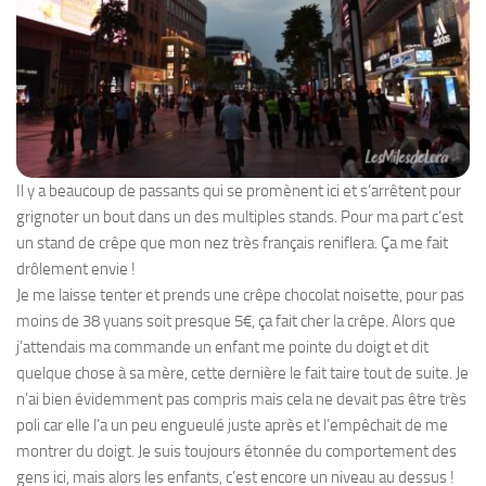
Il y a beaucoup de passants qui se promènent ici et s’arrêtent pour
grignoter un bout dans un des multiples stands. Pour ma part c’est
un stand de crêpe que mon nez très français reniflera. Ça me fait
drôlement envie !
Je me laisse tenter et prends une crêpe chocolat noisette, pour pas
moins de 38 yuans soit presque 5€, ça fait cher la crêpe. Alors que
j’attendais ma commande un enfant me pointe du doigt et dit
quelque chose à sa mère, cette dernière le fait taire tout de suite. Je
n’ai bien évidemment pas compris mais cela ne devait pas être très
poli car elle l’a un peu engueulé juste après et l’empêchait de me
montrer du doigt. Je suis toujours étonnée du comportement des
gens ici, mais alors les enfants, c’est encore un niveau au dessus !