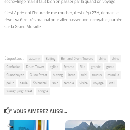
sèche-linge mais il faut bien en passer par là quand on voyage.
C’est à présent l’heure de me coucher, il est déjà 23H, demain le
réveil va être très matinal pour aller passer une incroyable journée
sur la Grand Muraille.
Étiquettes :
autumn
Beijing
Bell and Drum Towers
china
chine
Confucius
Drum Tower
eglise
femme
fille
grande
great
Guanshuyan
Gulou Street
hutong
lama
mid
mubus
muraille
pekin
seule
Shibachai
solo
temple
visite
voyage
wall
Wangfujing Street
Yonghe
VOUS AIMEREZ AUSSI...