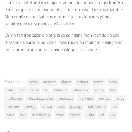
J’arrive à l’hôtel où il y a toujours autant de monde au check-in. En
deux temps trois mouvements je me retrouve dans ma chambre.
Mon oreille ne me fait plus mal mais je suis toujours gênée,
j’espère que ça ira mieux après cette nuit.
Ça me fait très bizarre d’être là ce soir dans mon lit et de ne pas
chasser les aurores boréales, mais j’aurai au moins le privilège de
me coucher à une heure convenable, je suis crevée.
Étiquettes :
accès
aéroport
airport
arctique
artctic
avion
billet
bus
cable
car
cathedral
cathédrale
femme
fille
fjellheisen
Ishavskatedralen
landscape
montagne
montée
norge
northern
norvège
norway
oslo
paysage
radisson blu
sas
seule
solo
téléphérique
ticket
tromso
visite
vol
vue