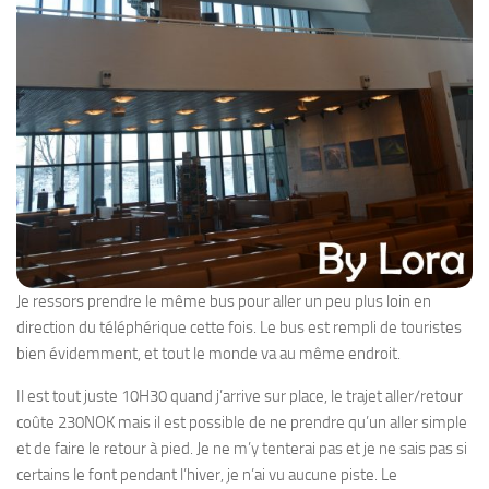
Je ressors prendre le même bus pour aller un peu plus loin en
direction du téléphérique cette fois. Le bus est rempli de touristes
bien évidemment, et tout le monde va au même endroit.
Il est tout juste 10H30 quand j’arrive sur place, le trajet aller/retour
coûte 230NOK mais il est possible de ne prendre qu’un aller simple
et de faire le retour à pied. Je ne m’y tenterai pas et je ne sais pas si
certains le font pendant l’hiver, je n’ai vu aucune piste. Le