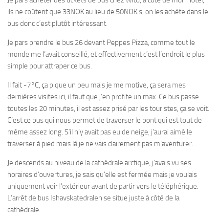
Je pars acheter des tickets de bus chez Wito, à côté de mon hôtel,
ils ne coûtent que 33NOK au lieu de 50NOK si on les achète dans le
bus donc c’est plutôt intéressant.
Je pars prendre le bus 26 devant Peppes Pizza, comme tout le
monde me l’avait conseillé, et effectivement c’est l’endroit le plus
simple pour attraper ce bus.
Il fait -7°C, ça pique un peu mais je me motive, ça sera mes
dernières visites ici, il faut que j’en profite un max. Ce bus passe
toutes les 20 minutes, il est assez prisé par les touristes, ça se voit.
C’est ce bus qui nous permet de traverser le pont qui est tout de
même assez long. S’il n’y avait pas eu de neige, j’aurai aimé le
traverser à pied mais là je ne vais clairement pas m’aventurer.
Je descends au niveau de la cathédrale arctique, j’avais vu ses
horaires d’ouvertures, je sais qu’elle est fermée mais je voulais
uniquement voir l’extérieur avant de partir vers le téléphérique.
L’arrêt de bus Ishavskatedralen se situe juste à côté de la
cathédrale.