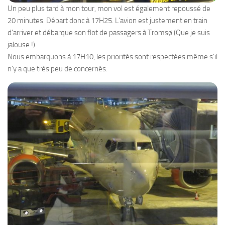
Un peu plus tard à mon tour, mon vol est également repoussé de
20 minutes. Départ donc à 17H25. L’avion est justement en train
d’arriver et débarque son flot de passagers à Tromsø (Que je suis
jalouse !).
Nous embarquons à 17H10, les priorités sont respectées même s’il
n’y a que très peu de concernés.