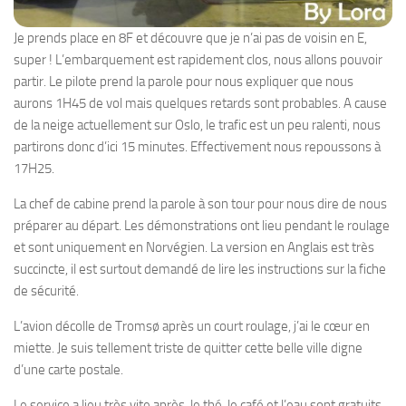
Je prends place en 8F et découvre que je n’ai pas de voisin en E,
super ! L’embarquement est rapidement clos, nous allons pouvoir
partir. Le pilote prend la parole pour nous expliquer que nous
aurons 1H45 de vol mais quelques retards sont probables. A cause
de la neige actuellement sur Oslo, le trafic est un peu ralenti, nous
partirons donc d’ici 15 minutes. Effectivement nous repoussons à
17H25.
La chef de cabine prend la parole à son tour pour nous dire de nous
préparer au départ. Les démonstrations ont lieu pendant le roulage
et sont uniquement en Norvégien. La version en Anglais est très
succincte, il est surtout demandé de lire les instructions sur la fiche
de sécurité.
L’avion décolle de Tromsø après un court roulage, j’ai le cœur en
miette. Je suis tellement triste de quitter cette belle ville digne
d’une carte postale.
Le service a lieu très vite après, le thé, le café et l’eau sont gratuits,