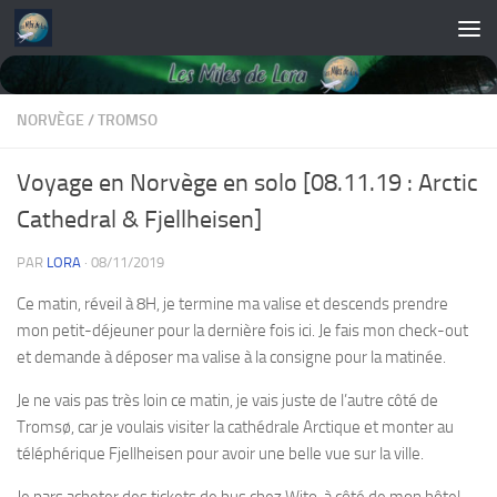
Skip to content
NORVÈGE
/
TROMSO
Voyage en Norvège en solo [08.11.19 : Arctic
Cathedral & Fjellheisen]
PAR
LORA
·
08/11/2019
Ce matin, réveil à 8H, je termine ma valise et descends prendre
mon petit-déjeuner pour la dernière fois ici. Je fais mon check-out
et demande à déposer ma valise à la consigne pour la matinée.
Je ne vais pas très loin ce matin, je vais juste de l’autre côté de
Tromsø, car je voulais visiter la cathédrale Arctique et monter au
téléphérique Fjellheisen pour avoir une belle vue sur la ville.