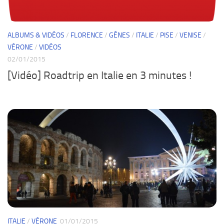
ALBUMS & VIDÉOS
/
FLORENCE
/
GÊNES
/
ITALIE
/
PISE
/
VENISE
/
VÉRONE
/
VIDÉOS
02/01/2015
[Vidéo] Roadtrip en Italie en 3 minutes !
ITALIE
/
VÉRONE
01/01/2015