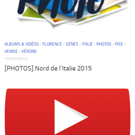
ALBUMS & VIDÉOS
/
FLORENCE
/
GÊNES
/
ITALIE
/
PHOTOS
/
PISE
/
VENISE
/
VÉRONE
15/01/2015
[PHOTOS] Nord de l’Italie 2015