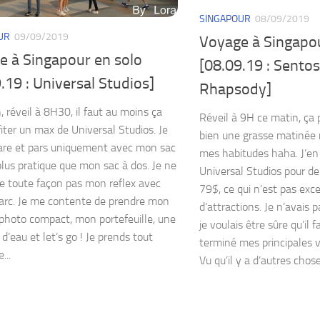
SINGAPOUR
08/09/2019
UR
09/09/2019
Voyage à Singapou
e à Singapour en solo
[08.09.19 : Sento
.19 : Universal Studios]
Rhapsody]
, réveil à 8H30, il faut au moins ça
Réveil à 9H ce matin, ça p
fiter un max de Universal Studios. Je
bien une grasse matinée m
re et pars uniquement avec mon sac
mes habitudes haha. J’en 
plus pratique que mon sac à dos. Je ne
Universal Studios pour dem
e toute façon pas mon reflex avec
79$, ce qui n’est pas exce
arc. Je me contente de prendre mon
d’attractions. Je n’avais 
 photo compact, mon portefeuille, une
je voulais être sûre qu’il f
 d’eau et let’s go ! Je prends tout
terminé mes principales v
...
Vu qu’il y a d’autres choses