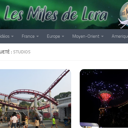
idéos
France
Europe
Moyen-Orient
Ameriqu
UETÉ :
STUDIOS