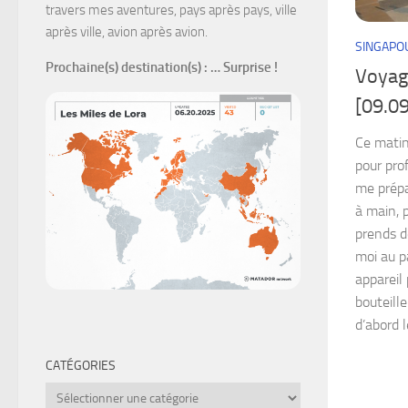
travers mes aventures, pays après pays, ville
après ville, avion après avion.
SINGAPO
Prochaine(s) destination(s)
: … Surprise !
Voyag
[09.09
Ce matin
pour pro
me prépa
à main, 
prends d
moi au p
appareil
bouteille
d’abord le
CATÉGORIES
Catégories