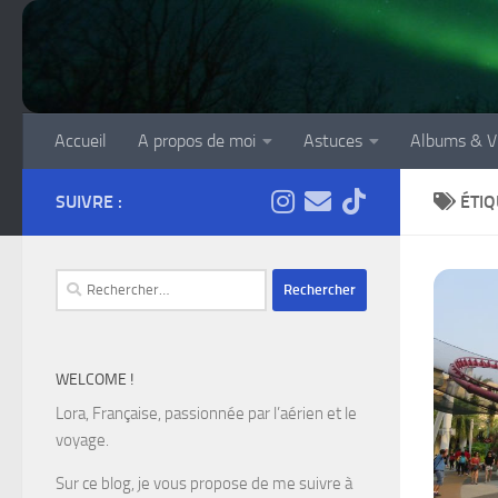
Skip to content
Accueil
A propos de moi
Astuces
Albums & V
SUIVRE :
ÉTIQ
Rechercher :
WELCOME !
Lora, Française, passionnée par l’aérien et le
voyage.
Sur ce blog, je vous propose de me suivre à