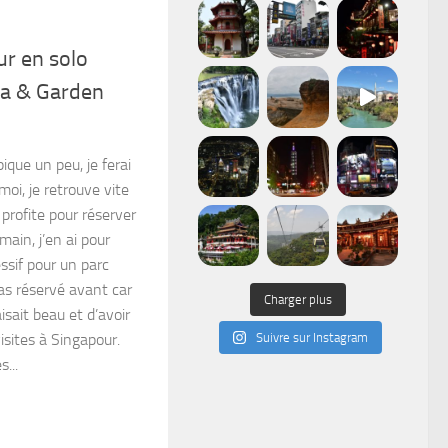
r en solo
sa & Garden
ique un peu, je ferai
oi, je retrouve vite
profite pour réserver
ain, j’en ai pour
ssif pour un parc
pas réservé avant car
Charger plus
aisait beau et d’avoir
isites à Singapour.
Suivre sur Instagram
...