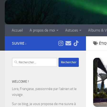
Skip to content
Accueil
A propos de moi
Astuces
Albums & V
SUIVRE :
ÉTIQ
Rechercher :
WELCOME !
Lora, Française, passionnée par l’aérien et le
voyage.
Sur ce blog, je vous propose de me suivre à