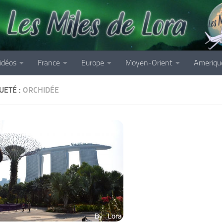
idéos
France
Europe
Moyen-Orient
Ameriqu
UETÉ :
ORCHIDÉE