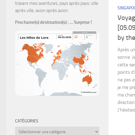
travers mes aventures, pays après pays, ville
SINGAPO
après ville, avion après avion.
Voyag
Prochaine(s) destination(s)
: … Surprise !
[05.0
by th
Après un
sonne. J
cette se
points d’
ne pas a
je me pr
ma chamb
directio
J’hésitais
CATÉGORIES
Catégories