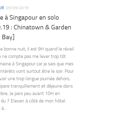
UR
05/09/2019
e à Singapour en solo
9.19 : Chinatown & Garden
e Bay]
e bonne nuit, il est 9H quand le réveil
e ne compte pas me lever trop tôt
maine à Singapour car je sais que mes
intérêts vont surtout être le soir. Pour
voir une trop longue journée dehors,
épare tranquillement et déjeune dans
re. Je pars peu avant 10H en
n du 7 Eleven à côté de mon hôtel.
 à...