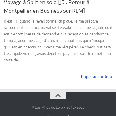
Voyage à Split en solo [J5 : Retour à
Montpellier en Business sur KLM]
Il est 4H quand le réveil sonne, ça pique. Je me prépare
rapidement et refais ma valise. Le wake up call me signale qu’il
est bientôt l’heure de descendre à la réception et pendant ce
temps, j’ai un message d’Ivan, mon chauffeur, qui m’indique
qu’il est en chemin pour venir me récupérer. Le check-out sera
très rapide vu que j’avais déjà tout payé hier soir. Je remets ma
carte de...
Page suivante »
© Les Miles de Lora - 2012-2023