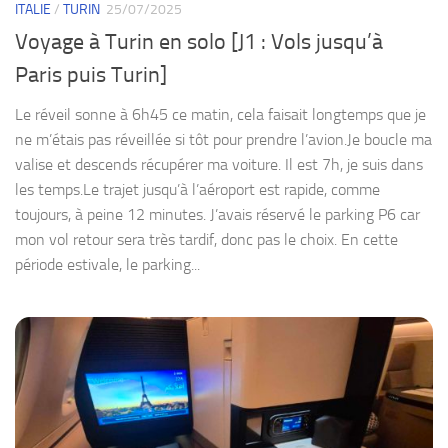
ITALIE
/
TURIN
25/07/2025
Voyage à Turin en solo [J1 : Vols jusqu’à
Paris puis Turin]
Le réveil sonne à 6h45 ce matin, cela faisait longtemps que je
ne m’étais pas réveillée si tôt pour prendre l’avion.Je boucle ma
valise et descends récupérer ma voiture. Il est 7h, je suis dans
les temps.Le trajet jusqu’à l’aéroport est rapide, comme
toujours, à peine 12 minutes. J’avais réservé le parking P6 car
mon vol retour sera très tardif, donc pas le choix. En cette
période estivale, le parking...