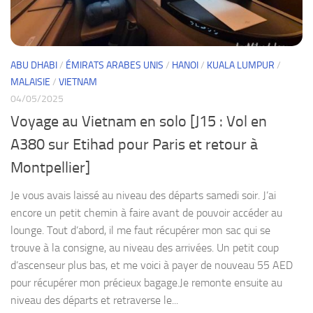
ABU DHABI
/
ÉMIRATS ARABES UNIS
/
HANOI
/
KUALA LUMPUR
/
MALAISIE
/
VIETNAM
04/05/2025
Voyage au Vietnam en solo [J15 : Vol en
A380 sur Etihad pour Paris et retour à
Montpellier]
Je vous avais laissé au niveau des départs samedi soir. J’ai
encore un petit chemin à faire avant de pouvoir accéder au
lounge. Tout d’abord, il me faut récupérer mon sac qui se
trouve à la consigne, au niveau des arrivées. Un petit coup
d’ascenseur plus bas, et me voici à payer de nouveau 55 AED
pour récupérer mon précieux bagage.Je remonte ensuite au
niveau des départs et retraverse le...