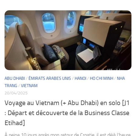
ABU DHABI
/
ÉMIRATS ARABES UNIS
/
HANOI
/
HO CHI MINH
/
NHA
TRANG
/
VIETNAM
20/04/2025
Voyage au Vietnam (+ Abu Dhabi) en solo [J1
: Départ et découverte de la Business Classe
Etihad]
À peine 10 jours après mon retour de Croatie, il est déjà l’heure